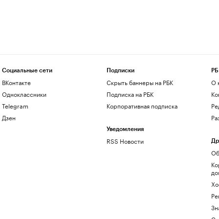
Социальные сети
Подписки
РБ
ВКонтакте
Скрыть баннеры на РБК
О 
Одноклассники
Подписка на РБК
Ко
Telegram
Корпоративная подписка
Ре
Дзен
Ра
Уведомления
RSS Новости
Др
Об
Ко
до
Хо
Ре
Зн
Са