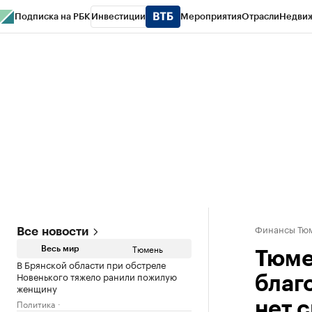
Подписка на РБК
Инвестиции
Мероприятия
Отрасли
Недви
РБК Life
Тренды
Визионеры
Национальные проекты
Город
Стиль
Кр
Конференции СПб
Спецпроекты
Проверка контрагентов
Политика
Финансы Тюм
Все новости
Тюмень
Весь мир
Тюме
В Брянской области при обстреле
Новенького тяжело ранили пожилую
благ
женщину
Политика
нет 