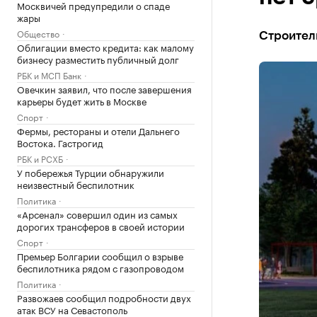
Москвичей предупредили о спаде
жары
Общество
Строитель
Облигации вместо кредита: как малому
бизнесу разместить публичный долг
РБК и МСП Банк
Овечкин заявил, что после завершения
карьеры будет жить в Москве
Спорт
Фермы, рестораны и отели Дальнего
Востока. Гастрогид
РБК и РСХБ
У побережья Турции обнаружили
неизвестный беспилотник
Политика
«Арсенал» совершил один из самых
дорогих трансферов в своей истории
Спорт
Премьер Болгарии сообщил о взрыве
беспилотника рядом с газопроводом
Политика
Развожаев сообщил подробности двух
атак ВСУ на Севастополь