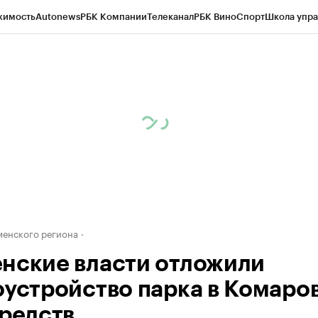
жимость
Autonews
РБК Компании
Телеканал
РБК Вино
Спорт
Школа упра
ипто
РБК Бизнес-среда
Дискуссионный клуб
Исследования
Кредитные 
Экономика
Бизнес
Технологии и медиа
Финансы
Рынок наличной валю
енского региона
нские власти отложили
оустройство парка в Комаро
средств