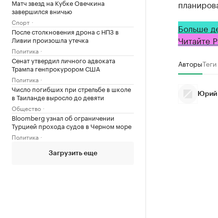
планирова
Матч звезд на Кубке Овечкина
завершился вничью
Спорт
Больше д
После столкновения дрона с НПЗ в
Читайте Р
Ливии произошла утечка
Политика
Сенат утвердил личного адвоката
Авторы
Теги
Трампа генпрокурором США
Политика
Число погибших при стрельбе в школе
Юрий
в Таиланде выросло до девяти
Общество
Bloomberg узнал об ограничении
Турцией прохода судов в Черном море
Политика
Загрузить еще