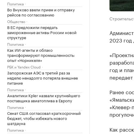
Политика
Во Внуково ввели прием и отправку
рейсов по согласованию
Строительст
Общество
В ЕС предложили передать
Админист
замороженные активы России новой
структуре
2023 год 
Политика
Как ИИ-агенты и облако
«Проектн
трансформируют промышленность:
опыт «Норникеля»
разработа
РБК и Yandex Cloud
год и пл
Запорожская АЭС в третий раз за
передает
неделю ненадолго потеряла внешнее
питание
Политика
Ранее со
Аналитики Kpler назвали крупнейшего
«Ямальски
поставщика авиатоплива в Европу
«Клевер-п
Политика
Сенат США согласовал краткосрочный
прогулоч
бюджет, чтобы избежать нового
шатдауна
Как расск
Политика