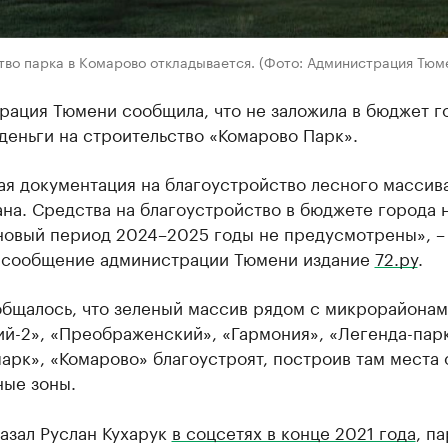
во парка в Комарово откладывается. (Фото: Администрация Тюме
рация Тюмени сообщила, что не заложила в бюджет г
деньги на строительство «Комарово Парк».
ая документация на благоустройство лесного массив
на. Средства на благоустройство в бюджете города 
ановый период 2024–2025 годы не предусмотрены», –
 сообщение администрации Тюмени издание
72.ру
.
общалось, что зеленый массив рядом с микрорайона
й-2», «Преображенский», «Гармония», «Легенда-парк
арк», «Комарово» благоустроят, построив там места 
ные зоны.
азал Руслан Кухарук
в соцсетях в конце 2021 года
, п