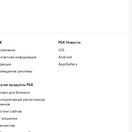
К
РБК Новости
компании
iOS
нтактная информация
Android
дакция
AppGallery
змещение рекламы
угие продукты РБК
лако для бизнеса
рпоративный регистратор
менов
стинг сайтов
г.решения
акомства
йт знакомств podbor.ru