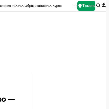
Тюмень
вления РБК
РБК Образование
РБК Курсы
рейтинги
Франшизы
Газета
Спецпроекты СПб
ты
во —