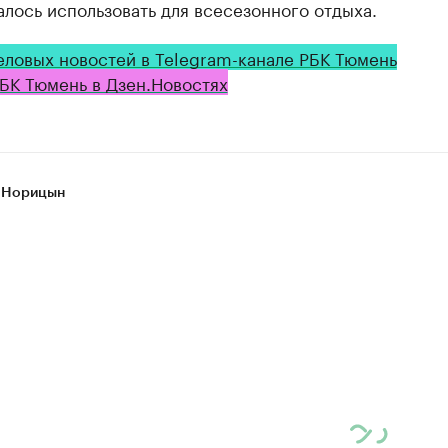
лось использовать для всесезонного отдыха.
еловых новостей в Telegram-канале РБК Тюмень
БК Тюмень в Дзен.Новостях
 Норицын