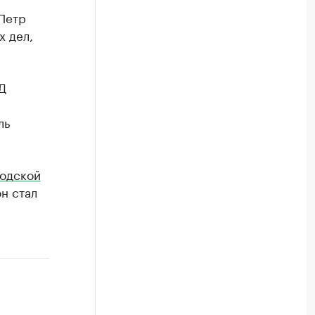
Петр
х дел,
Д
ль
родской
он стал