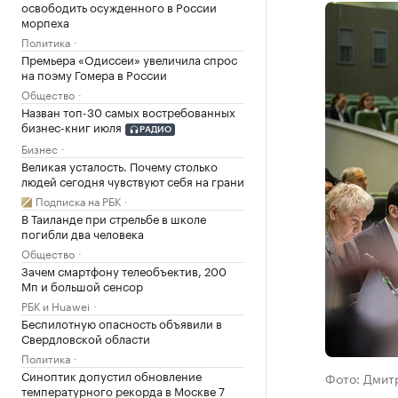
освободить осужденного в России
морпеха
Политика
Премьера «Одиссеи» увеличила спрос
на поэму Гомера в России
Общество
Назван топ-30 самых востребованных
бизнес-книг июля
РАДИО
Бизнес
Великая усталость. Почему столько
людей сегодня чувствуют себя на грани
Подписка на РБК
В Таиланде при стрельбе в школе
погибли два человека
Общество
Зачем смартфону телеобъектив, 200
Мп и большой сенсор
РБК и Huawei
Беспилотную опасность объявили в
Свердловской области
Политика
Синоптик допустил обновление
Фото: Дмит
температурного рекорда в Москве 7