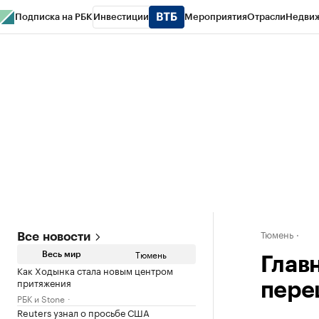
Подписка на РБК
Инвестиции
Мероприятия
Отрасли
Недви
РБК Life
Тренды
Визионеры
Национальные проекты
Город
Стиль
Кр
Конференции СПб
Спецпроекты
Проверка контрагентов
Политика
Тюмень
Все новости
Тюмень
Весь мир
Глав
Как Ходынка стала новым центром
притяжения
пере
РБК и Stone
Reuters узнал о просьбе США