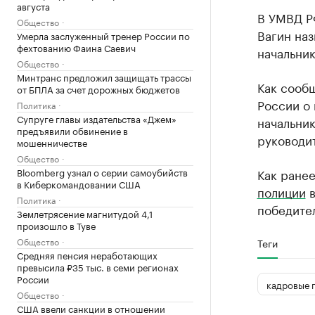
августа
В УМВД Р
Общество
Вагин наз
Умерла заслуженный тренер России по
фехтованию Фаина Саевич
начальни
Общество
Минтранс предложил защищать трассы
Как сооб
от БПЛА за счет дорожных бюджетов
России о 
Политика
Супруге главы издательства «Джем»
начальни
предъявили обвинение в
руководи
мошенничестве
Общество
Bloomberg узнал о серии самоубийств
Как ране
в Киберкомандовании США
полиции
в
Политика
победите
Землетрясение магнитудой 4,1
произошло в Туве
Общество
Теги
Средняя пенсия неработающих
превысила ₽35 тыс. в семи регионах
России
кадровые 
Общество
США ввели санкции в отношении