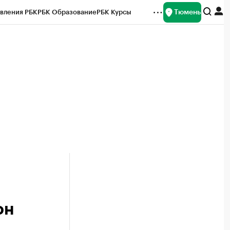
Тюмень
вления РБК
РБК Образование
РБК Курсы
рейтинги
Франшизы
Газета
Спецпроекты СПб
ты
он