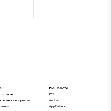
К
РБК Новости
компании
iOS
нтактная информация
Android
дакция
AppGallery