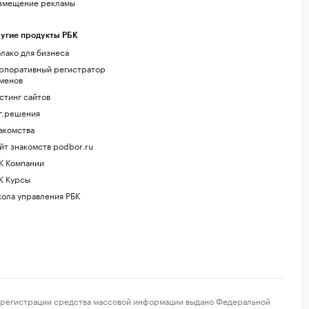
змещение рекламы
угие продукты РБК
лако для бизнеса
рпоративный регистратор
менов
стинг сайтов
г.решения
акомства
йт знакомств podbor.ru
К Компании
К Курсы
ола управления РБК
регистрации средства массовой информации выдано Федеральной