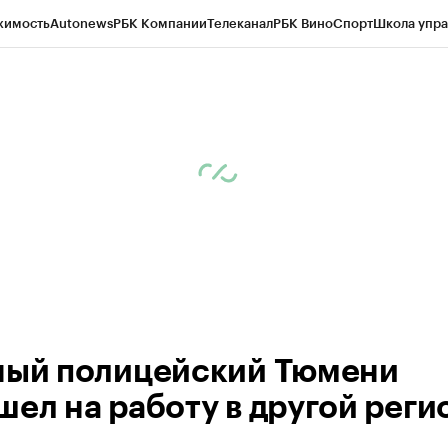
жимость
Autonews
РБК Компании
Телеканал
РБК Вино
Спорт
Школа упра
ипто
РБК Бизнес-среда
Дискуссионный клуб
Исследования
Кредитные 
Экономика
Бизнес
Технологии и медиа
Финансы
Рынок наличной валю
ный полицейский Тюмени
шел на работу в другой реги