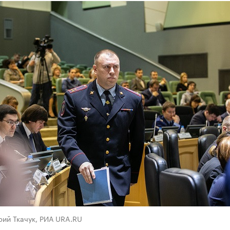
рий Ткачук, РИА URA.RU