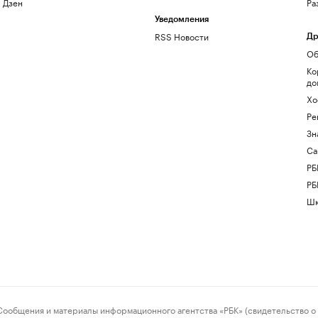
Дзен
Ра
Уведомления
RSS Новости
Др
Об
Ко
до
Хо
Ре
Зн
Са
РБ
РБ
Шк
ения и материалы информационного агентства «РБК» (свидетельство о 