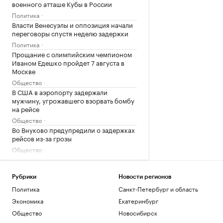
военного атташе Кубы в России
Политика
Власти Венесуэлы и оппозиция начали
переговоры спустя неделю задержки
Политика
Прощание с олимпийским чемпионом
Иваном Едешко пройдет 7 августа в
Москве
Общество
В США в аэропорту задержали
мужчину, угрожавшего взорвать бомбу
на рейсе
Общество
Во Внуково предупредили о задержках
рейсов из-за грозы
Общество
Загрузить еще
Рубрики
Новости регионов
Политика
Санкт-Петербург и область
Экономика
Екатеринбург
Общество
Новосибирск