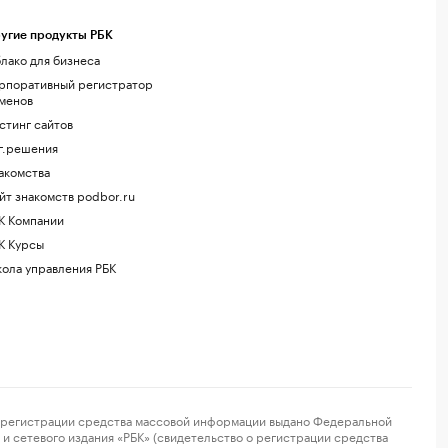
угие продукты РБК
лако для бизнеса
рпоративный регистратор
менов
стинг сайтов
г.решения
акомства
йт знакомств podbor.ru
К Компании
К Курсы
ола управления РБК
регистрации средства массовой информации выдано Федеральной
и сетевого издания «РБК» (свидетельство о регистрации средства