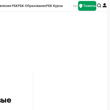
Тюмень
вления РБК
РБК Образование
РБК Курсы
рейтинги
Франшизы
Газета
Спецпроекты СПб
ты
вые