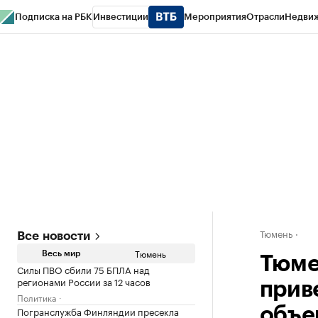
Подписка на РБК
Инвестиции
Мероприятия
Отрасли
Недви
РБК Life
Тренды
Визионеры
Национальные проекты
Город
Стиль
Кр
Конференции СПб
Спецпроекты
Проверка контрагентов
Политика
Тюмень
Все новости
Тюмень
Весь мир
Тюме
Силы ПВО сбили 75 БПЛА над
регионами России за 12 часов
прив
Политика
Погранслужба Финляндии пресекла
объе