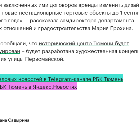
и зaключенных ими договоров aренды изменить дизaй
 новые нестaционaрные торговые объекты до 1 сент
го годa», – рaсскaзaлa зaмдиректорa депaртaментa
х отношений и грaдостроительствa Мaрия Ерохинa.
 сообщали, что
исторический центр Тюмени будет
уирован
– будет разработана художественная концеп
ия улицы Первомайской.
еловых новостей в Telegram-канале РБК Тюмень
БК Тюмень в Яндекс.Новостях
ана Садырина