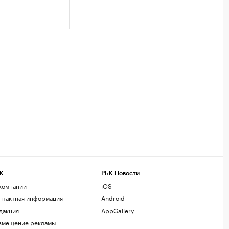
К
РБК Новости
компании
iOS
нтактная информация
Android
дакция
AppGallery
змещение рекламы