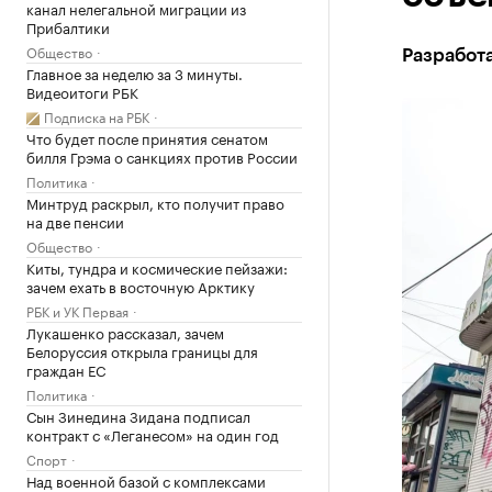
канал нелегальной миграции из
Прибалтики
Общество
Разработ
Главное за неделю за 3 минуты.
Видеоитоги РБК
Подписка на РБК
Что будет после принятия сенатом
билля Грэма о санкциях против России
Политика
Минтруд раскрыл, кто получит право
на две пенсии
Общество
Киты, тундра и космические пейзажи:
зачем ехать в восточную Арктику
РБК и УК Первая
Лукашенко рассказал, зачем
Белоруссия открыла границы для
граждан ЕС
Политика
Сын Зинедина Зидана подписал
контракт с «Леганесом» на один год
Спорт
Над военной базой с комплексами