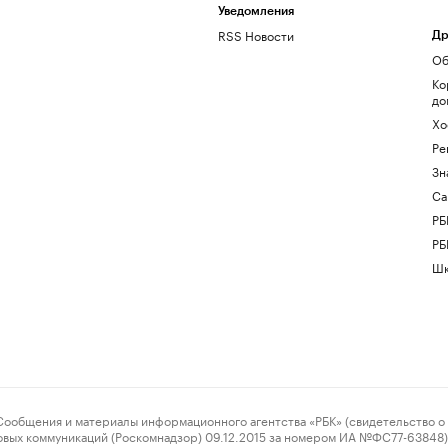
Уведомления
RSS Новости
Др
Об
Ко
до
Хо
Ре
Зн
Са
РБ
РБ
Шк
ения и материалы информационного агентства «РБК» (свидетельство о 
овых коммуникаций (Роскомнадзор) 09.12.2015 за номером ИА №ФС77-63848) 