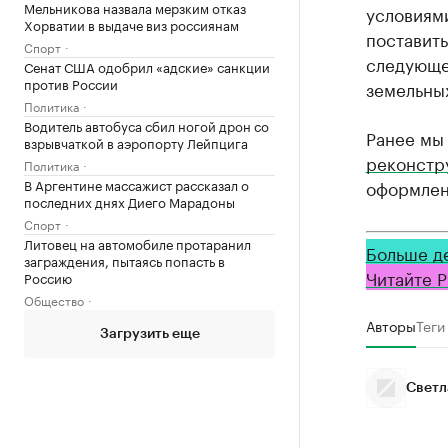
Мельникова назвала мерзким отказ
условиям
Хорватии в выдаче виз россиянам
постaвить
Спорт
следующе
Сенат США одобрил «адские» санкции
против России
земельны
Политика
Водитель автобуса сбил ногой дрон со
Ранее мы
взрывчаткой в аэропорту Лейпцига
реконстр
Политика
В Аргентине массажист рассказал о
оформлен
последних днях Диего Марадоны
Спорт
Литовец на автомобиле протаранил
Больше д
заграждения, пытаясь попасть в
Читайте Р
Россию
Общество
Авторы
Теги
Загрузить еще
Светл