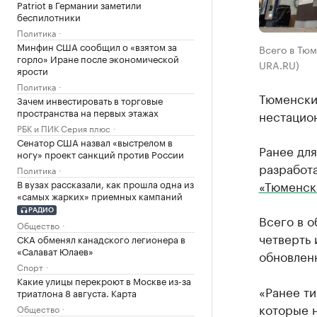
Patriot в Германии заметили
беспилотники
Политика
Минфин США сообщил о «взятом за
Всего в Тюм
горло» Иране после экономической
URA.RU)
ярости
Политика
Тюменски
Зачем инвестировать в торговые
пространства на первых этажах
нестацио
РБК и ПИК Серия плюс
Сенатор США назвал «выстрелом в
Ранее для
ногу» проект санкций против России
разработа
Политика
В вузах рассказали, как прошла одна из
«Тюменск
«самых жарких» приемных кампаний
РАДИО
Всего в о
Общество
четверть 
СКА обменял канадского легионера в
«Салават Юлаев»
обновленн
Спорт
Какие улицы перекроют в Москве из-за
«Рaнее ти
триатлона 8 августа. Карта
которые н
Общество