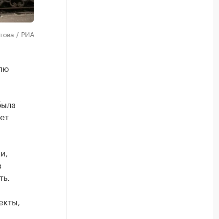
това / РИА
лю
была
ет
и,
в
ть.
екты,