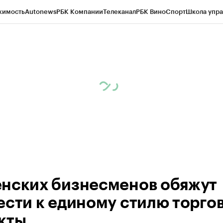
жимость
Autonews
РБК Компании
Телеканал
РБК Вино
Спорт
Школа упра
ипто
РБК Бизнес-среда
Дискуссионный клуб
Исследования
Кредитные 
Экономика
Бизнес
Технологии и медиа
Финансы
Рынок наличной валю
нских бизнесменов обяжут
ести к единому стилю торго
кты