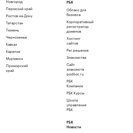
Новгород
РБК
Пермский край
Облако для
бизнеса
Ростов-на-Дону
Корпоративный
Татарстан
регистратор
Тюмень
доменов
Черноземье
Хостинг
сайтов
Кавказ
Рег.решения
Карелия
Знакомства
Мурманск
Сайт
Приморский
знакомств
край
podbor.ru
РБК
Компании
РБК Курсы
Школа
управления
РБК
РБК
Новости