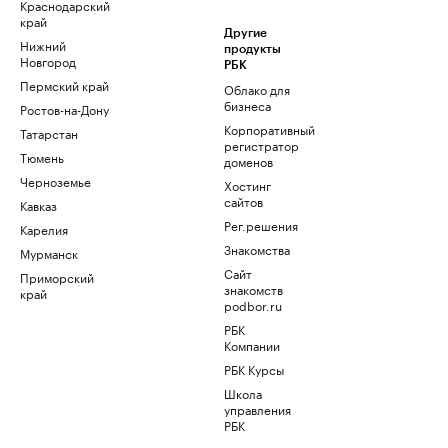
Краснодарский
край
Другие
Нижний
продукты
Новгород
РБК
Пермский край
Облако для
бизнеса
Ростов-на-Дону
Корпоративный
Татарстан
регистратор
Тюмень
доменов
Черноземье
Хостинг
сайтов
Кавказ
Рег.решения
Карелия
Знакомства
Мурманск
Сайт
Приморский
знакомств
край
podbor.ru
РБК
Компании
РБК Курсы
Школа
управления
РБК