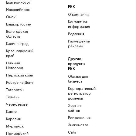
Екатеринбург
РБК
Новосибирск
О компании
Омск
Контактная
Башкортостан
информация
Вологодская
Редакция
область
Размещение
Калининград
рекламы
Краснодарский
край
Другие
Нижний
продукты
Новгород
РБК
Пермский край
Облако для
бизнеса
Ростов-на-Дону
Корпоративный
Татарстан
регистратор
Тюмень
доменов
Черноземье
Хостинг
сайтов
Кавказ
Рег.решения
Карелия
Знакомства
Мурманск
Сайт
Приморский