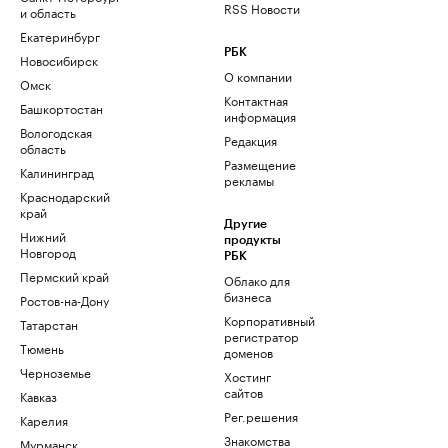
RSS Новости
и область
Екатеринбург
РБК
Новосибирск
О компании
Омск
Контактная
Башкортостан
информация
Вологодская
Редакция
область
Размещение
Калининград
рекламы
Краснодарский
край
Другие
Нижний
продукты
Новгород
РБК
Пермский край
Облако для
бизнеса
Ростов-на-Дону
Корпоративный
Татарстан
регистратор
Тюмень
доменов
Черноземье
Хостинг
сайтов
Кавказ
Рег.решения
Карелия
Знакомства
Мурманск