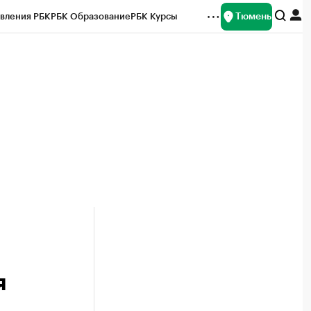
Тюмень
вления РБК
РБК Образование
РБК Курсы
рейтинги
Франшизы
Газета
Спецпроекты СПб
ты
я