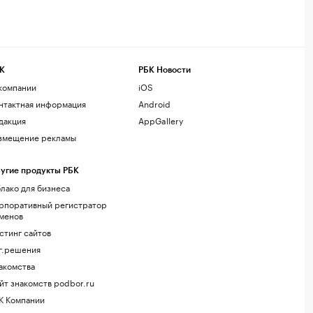
К
РБК Новости
компании
iOS
нтактная информация
Android
дакция
AppGallery
змещение рекламы
угие продукты РБК
лако для бизнеса
рпоративный регистратор
менов
стинг сайтов
г.решения
акомства
йт знакомств podbor.ru
К Компании