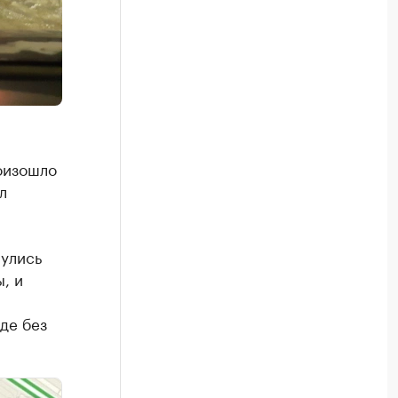
оизошло
л
нулись
, и
де без