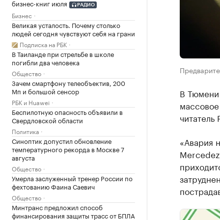
бизнес-книг июля
РАДИО
Бизнес
Великая усталость. Почему столько
людей сегодня чувствуют себя на грани
Подписка на РБК
В Таиланде при стрельбе в школе
погибли два человека
Предварител
Общество
Зачем смартфону телеобъектив, 200
Мп и большой сенсор
В Тюмени
РБК и Huawei
массовое 
Беспилотную опасность объявили в
читатель 
Свердловской области
Политика
«Авария н
Синоптик допустил обновление
температурного рекорда в Москве 7
Mercedez,
августа
приходитс
Общество
затрудне
Умерла заслуженный тренер России по
фехтованию Фаина Саевич
пострадав
Общество
Минтранс предложил способ
финансирования защиты трасс от БПЛА