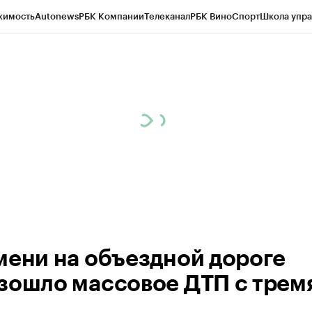
жимость
Autonews
РБК Компании
Телеканал
РБК Вино
Спорт
Школа упра
ипто
РБК Бизнес-среда
Дискуссионный клуб
Исследования
Кредитные 
Экономика
Бизнес
Технологии и медиа
Финансы
Рынок наличной валю
мени на объездной дороге
зошло массовое ДТП с трем