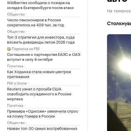
Wildberries сообщила о пожаре на
складе в Екатеринбурге после атаки
На тюменск
Общество
Число пенсионеров в России
Столкнувш
сократилось на 409 тыс. за год
Общество
Топ-3 стратегии для инвестора, куда
вложить дивиденды летом 2026 года
Подписка на РБК
Соглашение о партнерстве ЕАЭС и ОАЭ
вступит в силу 6 октября
Политика
Как Ходынка стала новым центром
притяжения
РБК и Stone
Reuters узнал о просьбе США
освободить осужденного в России
морпеха
Политика
Премьера «Одиссеи» увеличила спрос
на поэму Гомера в России
Общество
Назван топ-30 самых востребованных