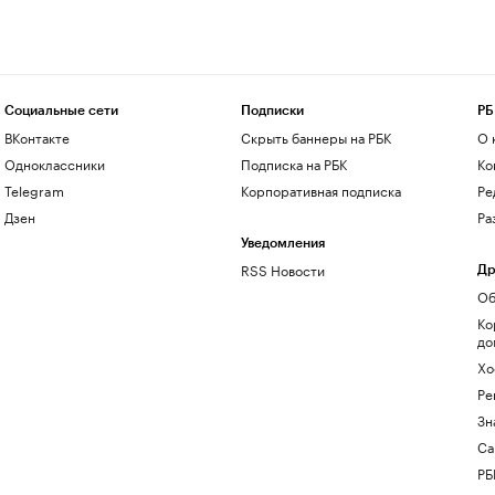
Социальные сети
Подписки
РБ
ВКонтакте
Скрыть баннеры на РБК
О 
Одноклассники
Подписка на РБК
Ко
Telegram
Корпоративная подписка
Ре
Дзен
Ра
Уведомления
RSS Новости
Др
Об
Ко
до
Хо
Ре
Зн
Са
РБ