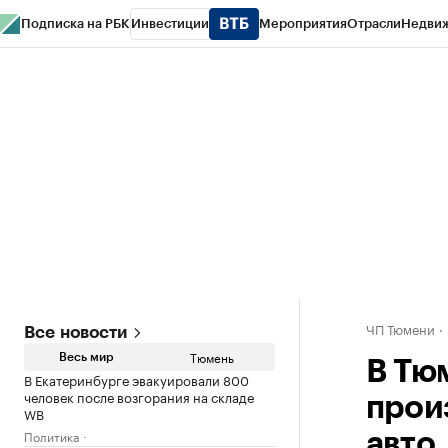
Подписка на РБК
Инвестиции
Мероприятия
Отрасли
Недви
РБК Life
Тренды
Визионеры
Национальные проекты
Город
Стиль
Кр
Конференции СПб
Спецпроекты
Проверка контрагентов
Политика
ЧП Тюмени
Все новости
Тюмень
Весь мир
В Тю
В Екатеринбурге эвакуировали 800
человек после возгорания на складе
прои
WB
Политика
авто