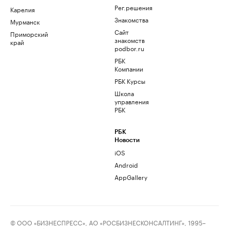
Рег.решения
Карелия
Знакомства
Мурманск
Сайт
Приморский
знакомств
край
podbor.ru
РБК
Компании
РБК Курсы
Школа
управления
РБК
РБК
Новости
iOS
Android
AppGallery
© ООО «БИЗНЕСПРЕСС», АО «РОСБИЗНЕСКОНСАЛТИНГ», 1995–