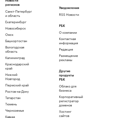
Новости
регионов
Уведомления
Санкт-Петербург
RSS Новости
и область
Екатеринбург
РБК
Новосибирск
О компании
Омск
Контактная
Башкортостан
информация
Вологодская
Редакция
область
Размещение
Калининград
рекламы
Краснодарский
край
Другие
Нижний
продукты
Новгород
РБК
Пермский край
Облако для
бизнеса
Ростов-на-Дону
Корпоративный
Татарстан
регистратор
Тюмень
доменов
Черноземье
Хостинг
сайтов
Кавказ