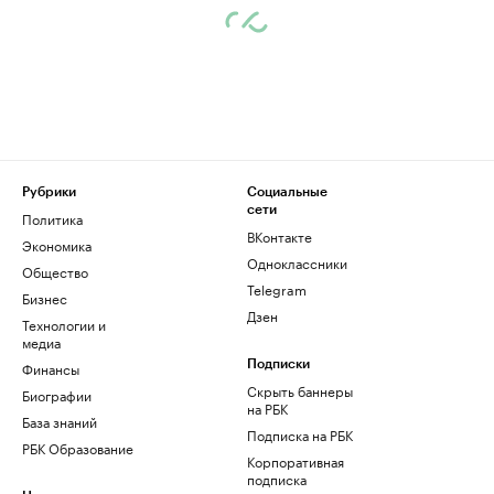
Рубрики
Социальные
сети
Политика
ВКонтакте
Экономика
Одноклассники
Общество
Telegram
Бизнес
Дзен
Технологии и
медиа
Финансы
Подписки
Скрыть баннеры
Биографии
на РБК
База знаний
Подписка на РБК
РБК Образование
Корпоративная
подписка