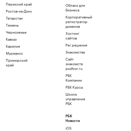
Пермский край
Облако для
бизнеса
Ростов-на-Дону
Корпоративный
Татарстан
регистратор
Тюмень
доменов
Черноземье
Хостинг
сайтов
Кавказ
Рег.решения
Карелия
Знакомства
Мурманск
Сайт
Приморский
знакомств
край
podbor.ru
РБК
Компании
РБК Курсы
Школа
управления
РБК
РБК
Новости
iOS