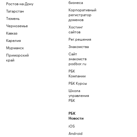
бизнеса
Ростов-на-Дону
Корпоративный
Татарстан
регистратор
Тюмень
доменов
Черноземье
Хостинг
сайтов
Кавказ
Рег.решения
Карелия
Знакомства
Мурманск
Сайт
Приморский
знакомств
край
podbor.ru
РБК
Компании
РБК Курсы
Школа
управления
РБК
РБК
Новости
iOS
Android