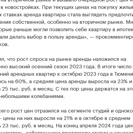
в новостройках. При текущих ценах на покупку жилья
 ставках аренда квартиры стала выглядеть предпочт
ения собственной, особенно на вторичном рынке. М
орые раньше могли позволить себе квартиру в ипотек
али делать выбор в пользу аренды», — прокомментир
ков.
л, что рост спроса на рынке аренды наложился на
но высокий осенний сезон 2023 года. В итоге число
ний арендных квартир к октябрю 2023 года в Тюмен
сь на 60%, а средняя цена аренды выросла на 23% и
 25 тыс. руб. в месяц. С тех пор цены держатся на э
 небольшими колебаниями.
его рост цен отразился на сегменте студий и однок
 цены на них выросли на 21% и в октябре в среднем
 23 тыс. руб. в месяц. На конец апреля 2024 года це
снизилась, собственники предлагали студии и однок