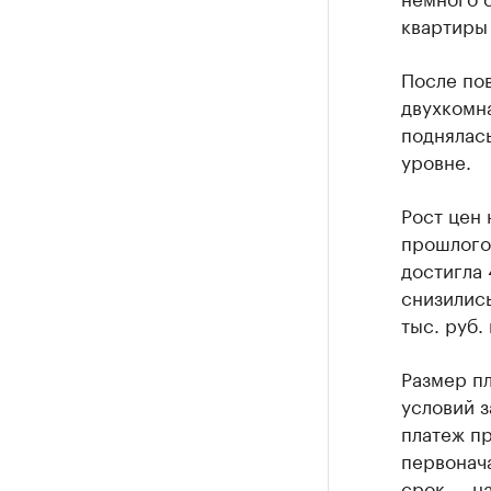
квартиры 
После по
двухкомна
поднялась
уровне.
Рост цен 
прошлого 
достигла 
снизились
тыс. руб.
Размер пл
условий з
платеж пр
первонача
срок — на