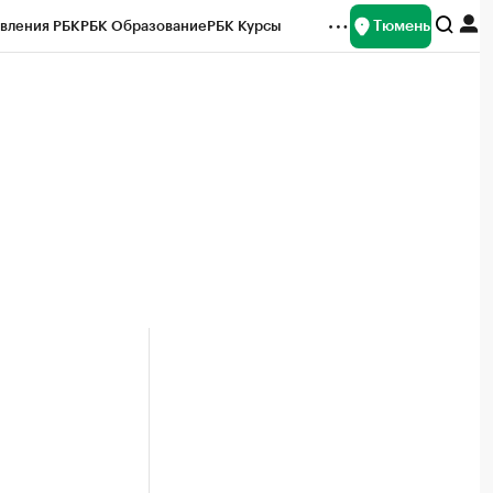
Тюмень
вления РБК
РБК Образование
РБК Курсы
рейтинги
Франшизы
Газета
Спецпроекты СПб
ты