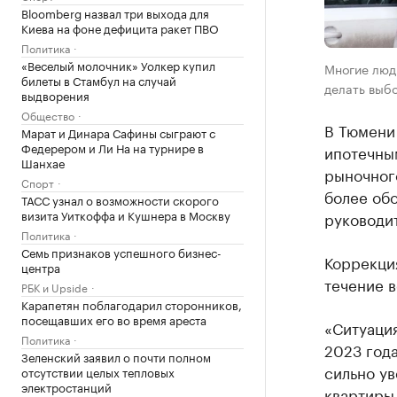
Bloomberg назвал три выхода для
Киева на фоне дефицита ракет ПВО
Политика
«Веселый молочник» Уолкер купил
Многие люди
билеты в Стамбул на случай
делать выбо
выдворения
Общество
В Тюмени
Марат и Динара Сафины сыграют с
Федерером и Ли На на турнире в
ипотечным
Шанхае
рыночного
Спорт
более об
ТАСС узнал о возможности скорого
визита Уиткоффа и Кушнера в Москву
руководи
Политика
Семь признаков успешного бизнес-
Коррекция
центра
течение в
РБК и Upside
Карапетян поблагодарил сторонников,
посещавших его во время ареста
«Ситуаци
Политика
2023 года
Зеленский заявил о почти полном
сильно у
отсутствии целых тепловых
электростанций
квартиры 