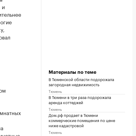
 и
ительнее
ногие
у,
овал
Материалы по теме
и
В Тюменской области подорожала
загородная недвижимость
том
Тюмень
В Тюмени в три раза подорожала
аренда коттеджей
Тюмень
омнатных
Дом.рф продает в Тюмени
коммерческие помещения по цене
ниже кадастровой
на
Тюмень
омнатные