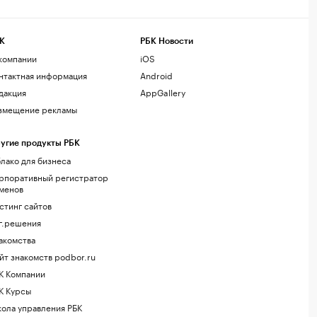
К
РБК Новости
компании
iOS
нтактная информация
Android
дакция
AppGallery
змещение рекламы
угие продукты РБК
лако для бизнеса
рпоративный регистратор
менов
стинг сайтов
г.решения
акомства
йт знакомств podbor.ru
К Компании
К Курсы
ола управления РБК