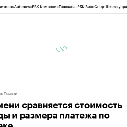
жимость
Autonews
РБК Компании
Телеканал
РБК Вино
Спорт
Школа упра
ипто
РБК Бизнес-среда
Дискуссионный клуб
Исследования
Кредитные 
Экономика
Бизнес
Технологии и медиа
Финансы
Рынок наличной валю
ть Тюмени
мени сравняется стоимость
ды и размера платежа по
еке