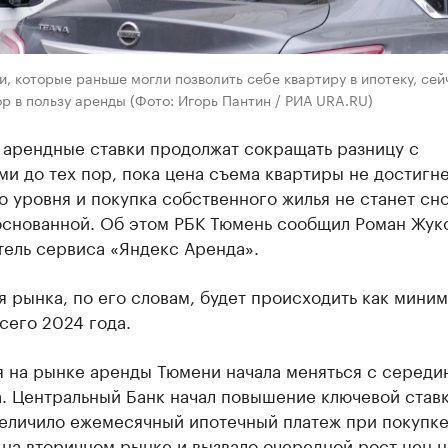
, которые раньше могли позволить себе квартиру в ипотеку, сей
р в пользу аренды (Фото: Игорь Пантин / РИА URA.RU)
 арендные ставки продолжат сокращать разницу с
и до тех пор, пока цена съема квартиры не достигн
 уровня и покупка собственного жилья не станет сн
основанной. Об этом РБК Тюмень сообщил Роман Жуко
тель сервиса «Яндекс Аренда».
 рынка, по его словам, будет происходить как миним
сего 2024 года.
я на рынке аренды Тюмени начала меняться с середи
. Центральный Банк начал повышение ключевой ставк
величило ежемесячный ипотечный платеж при покупк
на вторичном рынке и вызвало очередной рост цен н