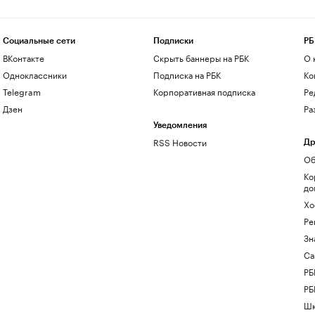
Социальные сети
Подписки
РБ
ВКонтакте
Скрыть баннеры на РБК
О 
Одноклассники
Подписка на РБК
Ко
Telegram
Корпоративная подписка
Ре
Дзен
Ра
Уведомления
RSS Новости
Др
Об
Ко
до
Хо
Ре
Зн
Са
РБ
РБ
Шк