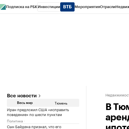
Подписка на РБК
Инвестиции
Мероприятия
Отрасли
Недви
РБК Life
Тренды
Визионеры
Национальные проекты
Город
Стиль
Кр
Конференции СПб
Спецпроекты
Проверка контрагентов
Политика
Недвижимос
Все новости
Тюмень
Весь мир
В Тю
Иран предложил США «исправить
поведение» по шести пунктам
арен
Политика
Сын Байдена признал, что его
ипот