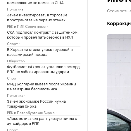
помилование не помогло США
Политика
Стоимость 
Зачем инвестировать в торговые
пространства на первых этажах
Коррекци
РБК и ПИК Серия плюс
СКА подписал контракт с защитником,
который провел пять сезонов в НХЛ
Спорт
В Хорватии столкнулись грузовой и
пассажирский поезда
Общество
Футболист «Акрона» установил рекорд
РПЛ по заблокированным ударам
Спорт
МИД Болгарии вызвал посла Украины
из-за взрыва беспилотника
Политика
Зачем экономике России нужна
товарная биржа
РБК и Петербургская Биржа
«Локомотив» сыграл нулевую ничью с
аутсайдером РПЛ
Спорт