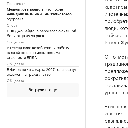
Политика
квартиры 
Мельникова заявила, что после
ипотечных
невыдачи визы на ЧЕ ей жаль своего
здоровья
приобрет
Спорт
люди, кот
Сын Джо Байдена рассказал о сильной
сейчас ст
боли отца из-за рака
Роман Жу
Общество
В Геленджике возобновили работу
пляжей после отмены режима
Он отмети
опасности БПЛА
традицион
Общество
В Финляндии с марта 2027 года введут
предложе
экзамен на гражданство
сократило
Общество
составила
Загрузить еще
уровне с
Больше вс
квартир —
равнялись
немного 