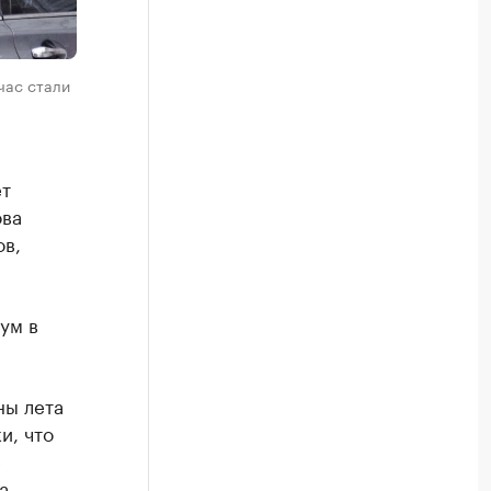
час стали
ет
ова
в,
ум в
ны лета
и, что
е
а