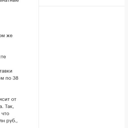
ом же
сте
тавки
ем по 38
исит от
. Так,
 что
н руб.,