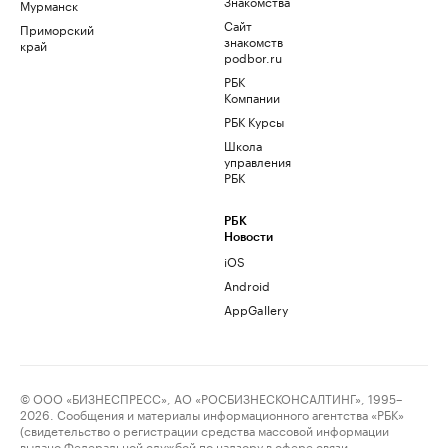
Знакомства
Мурманск
Сайт
Приморский
знакомств
край
podbor.ru
РБК
Компании
РБК Курсы
Школа
управления
РБК
РБК
Новости
iOS
Android
AppGallery
© ООО «БИЗНЕСПРЕСС», АО «РОСБИЗНЕСКОНСАЛТИНГ», 1995–
2026. Сообщения и материалы информационного агентства «РБК»
(свидетельство о регистрации средства массовой информации
выдано Федеральной службой по надзору в сфере связи,