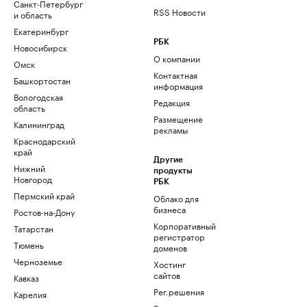
Санкт-Петербург
RSS Новости
и область
Екатеринбург
РБК
Новосибирск
О компании
Омск
Контактная
Башкортостан
информация
Вологодская
Редакция
область
Размещение
Калининград
рекламы
Краснодарский
край
Другие
Нижний
продукты
Новгород
РБК
Пермский край
Облако для
бизнеса
Ростов-на-Дону
Корпоративный
Татарстан
регистратор
Тюмень
доменов
Черноземье
Хостинг
сайтов
Кавказ
Рег.решения
Карелия