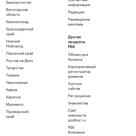
Башкортостан
информация
Вологодская
Редакция
область
Размещение
Калининград
рекламы
Краснодарский
край
Другие
Нижний
продукты
Новгород
РБК
Пермский край
Облако для
бизнеса
Ростов-на-Дону
Корпоративный
Татарстан
регистратор
Тюмень
доменов
Черноземье
Хостинг
сайтов
Кавказ
Рег.решения
Карелия
Знакомства
Мурманск
Сайт
Приморский
знакомств
край
podbor.ru
РБК
Компании