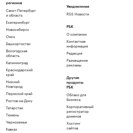
регионов
Уведомления
Санкт-Петербург
RSS Новости
и область
Екатеринбург
РБК
Новосибирск
О компании
Омск
Контактная
Башкортостан
информация
Вологодская
Редакция
область
Размещение
Калининград
рекламы
Краснодарский
край
Другие
Нижний
продукты
Новгород
РБК
Пермский край
Облако для
бизнеса
Ростов-на-Дону
Корпоративный
Татарстан
регистратор
Тюмень
доменов
Черноземье
Хостинг
сайтов
Кавказ