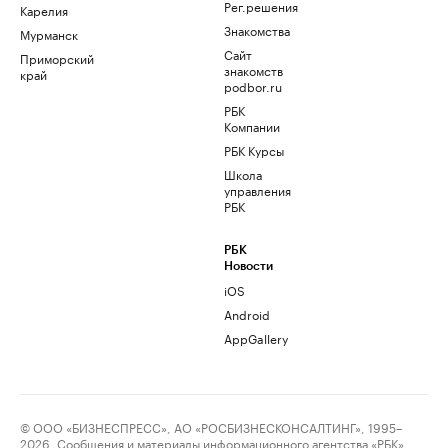
Рег.решения
Карелия
Знакомства
Мурманск
Сайт
Приморский
знакомств
край
podbor.ru
РБК
Компании
РБК Курсы
Школа
управления
РБК
РБК
Новости
iOS
Android
AppGallery
© ООО «БИЗНЕСПРЕСС», АО «РОСБИЗНЕСКОНСАЛТИНГ», 1995–
2026. Сообщения и материалы информационного агентства «РБК»