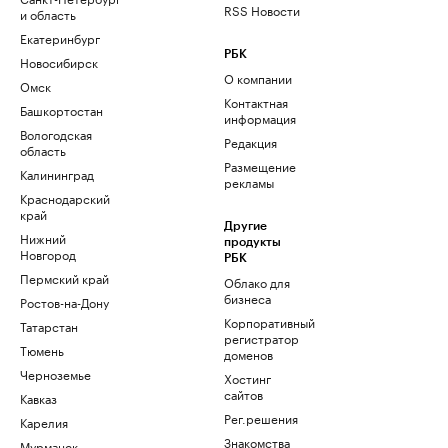
RSS Новости
и область
Екатеринбург
РБК
Новосибирск
О компании
Омск
Контактная
Башкортостан
информация
Вологодская
Редакция
область
Размещение
Калининград
рекламы
Краснодарский
край
Другие
Нижний
продукты
Новгород
РБК
Пермский край
Облако для
бизнеса
Ростов-на-Дону
Корпоративный
Татарстан
регистратор
Тюмень
доменов
Черноземье
Хостинг
сайтов
Кавказ
Рег.решения
Карелия
Знакомства
Мурманск