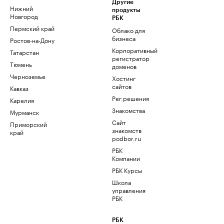
Другие
Нижний
продукты
Новгород
РБК
Пермский край
Облако для
бизнеса
Ростов-на-Дону
Корпоративный
Татарстан
регистратор
Тюмень
доменов
Черноземье
Хостинг
сайтов
Кавказ
Рег.решения
Карелия
Знакомства
Мурманск
Сайт
Приморский
знакомств
край
podbor.ru
РБК
Компании
РБК Курсы
Школа
управления
РБК
РБК