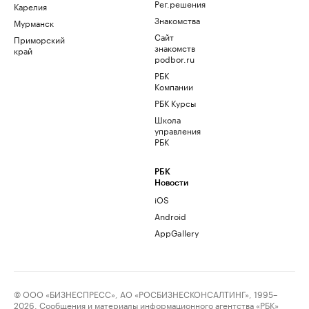
Рег.решения
Карелия
Знакомства
Мурманск
Сайт
Приморский
знакомств
край
podbor.ru
РБК
Компании
РБК Курсы
Школа
управления
РБК
РБК
Новости
iOS
Android
AppGallery
© ООО «БИЗНЕСПРЕСС», АО «РОСБИЗНЕСКОНСАЛТИНГ», 1995–
2026. Сообщения и материалы информационного агентства «РБК»