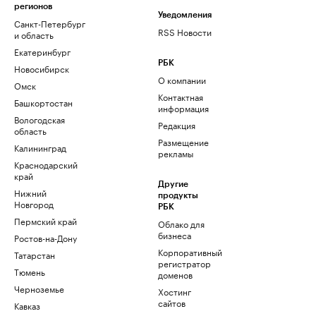
регионов
Уведомления
Санкт-Петербург
RSS Новости
и область
Екатеринбург
РБК
Новосибирск
О компании
Омск
Контактная
Башкортостан
информация
Вологодская
Редакция
область
Размещение
Калининград
рекламы
Краснодарский
край
Другие
Нижний
продукты
Новгород
РБК
Пермский край
Облако для
бизнеса
Ростов-на-Дону
Корпоративный
Татарстан
регистратор
Тюмень
доменов
Черноземье
Хостинг
сайтов
Кавказ