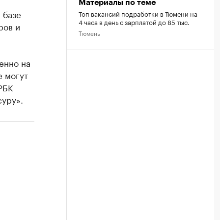
Материалы по теме
 базе
Топ вакансий подработки в Тюмени на
4 часа в день с зарплатой до 85 тыс.
ров и
Тюмень
енно на
е могут
РБК
суру».