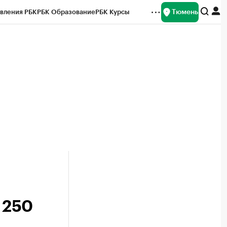
Тюмень
вления РБК
РБК Образование
РБК Курсы
рейтинги
Франшизы
Газета
Спецпроекты СПб
ты
 250