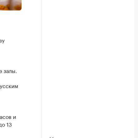
ву
е залы.
русским
асов и
до 13