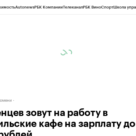
жимость
Autonews
РБК Компании
Телеканал
РБК Вино
Спорт
Школа упра
ипто
РБК Бизнес-среда
Дискуссионный клуб
Исследования
Кредитные 
Экономика
Бизнес
Технологии и медиа
Финансы
Рынок наличной валю
Тюмени
нцев зовут на работу в
ильские кафе на зарплату до
рублей