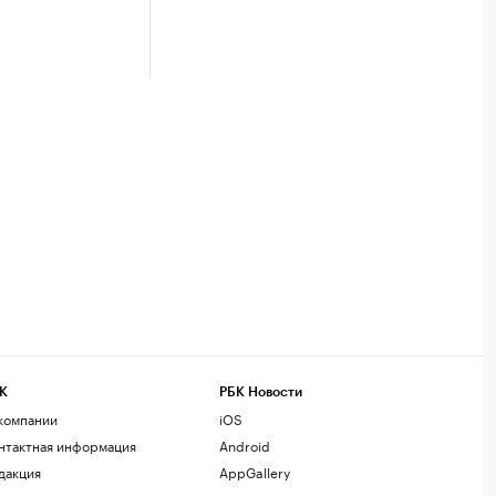
К
РБК Новости
компании
iOS
нтактная информация
Android
дакция
AppGallery