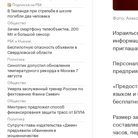
Подписка на РБК
В Таиланде при стрельбе в школе
погибли два человека
Фото: Алек
Общество
Зачем смартфону телеобъектив, 200
Израильс
Мп и большой сенсор
информац
РБК и Huawei
Беспилотную опасность объявили в
приглаша
Свердловской области
Политика
Персонал 
Синоптик допустил обновление
предприят
температурного рекорда в Москве 7
августа
Общество
«Предост
Умерла заслуженный тренер России по
языком и 
фехтованию Фаина Саевич
бесплатно
Общество
Минтранс предложил способ
финансирования защиты трасс от БПЛА
Размер за
Политика
составляе
Супруге главы издательства «Джем»
предъявили обвинение в
часов, пе
мошенничестве