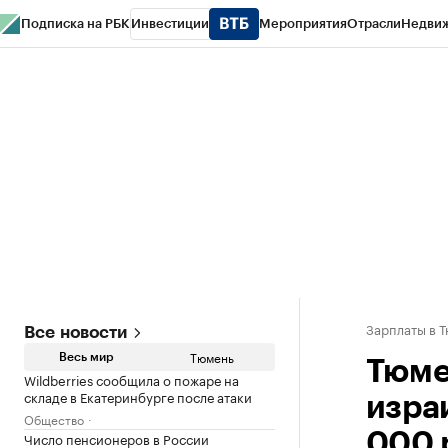
Подписка на РБК
Инвестиции
Мероприятия
Отрасли
Недви
РБК Life
Тренды
Визионеры
Национальные проекты
Город
Стиль
Кр
Конференции СПб
Спецпроекты
Проверка контрагентов
Политика
Зарплаты в 
Все новости
Тюмень
Весь мир
Тюме
Wildberries сообщила о пожаре на
складе в Екатеринбурге после атаки
изра
Общество
Число пенсионеров в России
000 