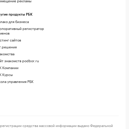
змещение рекламы
угие продукты РБК
лако для бизнеса
рпоративный регистратор
менов
стинг сайтов
г.решения
акомства
йт знакомств podbor.ru
К Компании
К Курсы
ола управления РБК
регистрации средства массовой информации выдано Федеральной