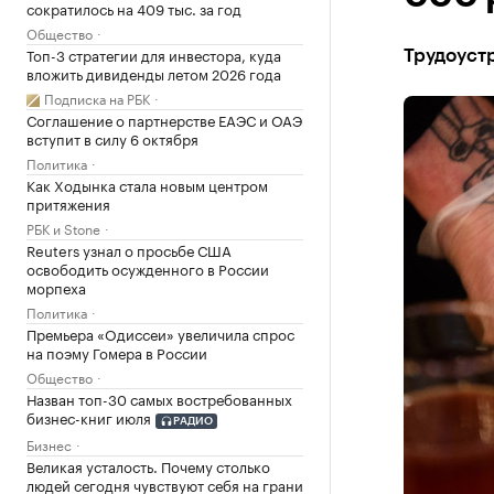
сократилось на 409 тыс. за год
Общество
Топ-3 стратегии для инвестора, куда
Трудоуст
вложить дивиденды летом 2026 года
Подписка на РБК
Соглашение о партнерстве ЕАЭС и ОАЭ
вступит в силу 6 октября
Политика
Как Ходынка стала новым центром
притяжения
РБК и Stone
Reuters узнал о просьбе США
освободить осужденного в России
морпеха
Политика
Премьера «Одиссеи» увеличила спрос
на поэму Гомера в России
Общество
Назван топ-30 самых востребованных
бизнес-книг июля
РАДИО
Бизнес
Великая усталость. Почему столько
людей сегодня чувствуют себя на грани