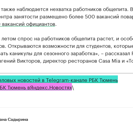
также наблюдается нехватка работников общепита. В
ентра занятости размещено более 500 вакансий пова
0 вакансий официантов
.
 летом спрос на работников общепита растет, и особ
ов. Открываются возможности для студентов, которы
ать каникулы для сезонного заработка», – рассказал 
гений Викторов, директор ресторанов Casa Mia и «Т
еловых новостей в Telegram-канале РБК Тюмень
БК Тюмень в
Яндекс
.Новостях
\
ана Садырина