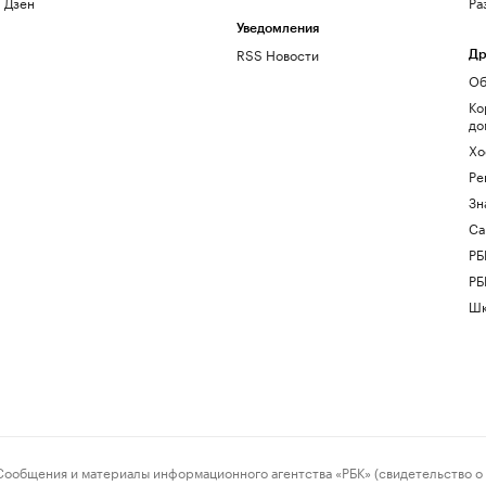
Дзен
Ра
Уведомления
RSS Новости
Др
Об
Ко
до
Хо
Ре
Зн
Са
РБ
РБ
Шк
ения и материалы информационного агентства «РБК» (свидетельство о 