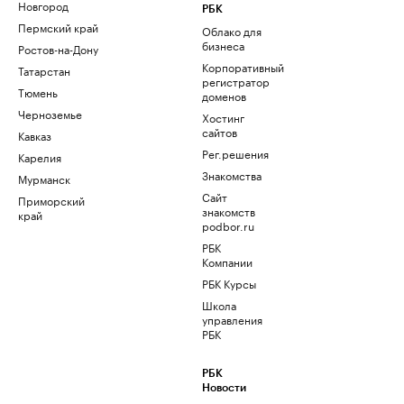
Новгород
РБК
Пермский край
Облако для
бизнеса
Ростов-на-Дону
Корпоративный
Татарстан
регистратор
Тюмень
доменов
Черноземье
Хостинг
сайтов
Кавказ
Рег.решения
Карелия
Знакомства
Мурманск
Сайт
Приморский
знакомств
край
podbor.ru
РБК
Компании
РБК Курсы
Школа
управления
РБК
РБК
Новости