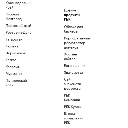
Краснодарский
край
Другие
Нижний
продукты
Новгород
РБК
Пермский край
Облако для
бизнеса
Ростов-на-Дону
Корпоративный
Татарстан
регистратор
Тюмень
доменов
Черноземье
Хостинг
сайтов
Кавказ
Рег.решения
Карелия
Знакомства
Мурманск
Сайт
Приморский
знакомств
край
podbor.ru
РБК
Компании
РБК Курсы
Школа
управления
РБК