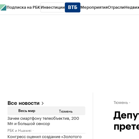
Подписка на РБК
Инвестиции
Мероприятия
Отрасли
Недви
РБК Life
Тренды
Визионеры
Национальные проекты
Город
Стиль
Кр
Конференции СПб
Спецпроекты
Проверка контрагентов
Политика
Тюмень
Все новости
Тюмень
Весь мир
Депу
Зачем смартфону телеобъектив, 200
Мп и большой сенсор
прет
РБК и Huawei
Конгресс оценил создание «Золотого