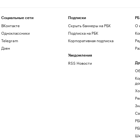
Социальные сети
Подписки
РБ
ВКонтакте
Скрыть баннеры на РБК
О 
Одноклассники
Подписка на РБК
Ко
Telegram
Корпоративная подписка
Ре
Дзен
Ра
Уведомления
RSS Новости
Др
Об
Ко
до
Хо
Ре
Зн
Са
РБ
РБ
Шк