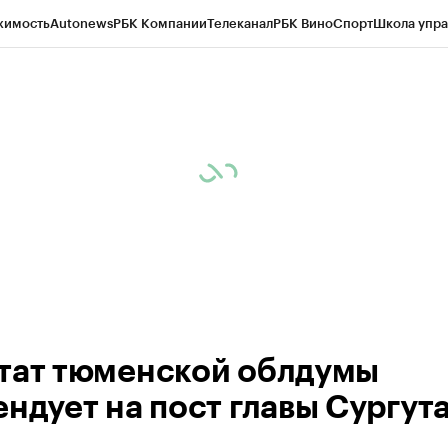
жимость
Autonews
РБК Компании
Телеканал
РБК Вино
Спорт
Школа упра
ипто
РБК Бизнес-среда
Дискуссионный клуб
Исследования
Кредитные 
Экономика
Бизнес
Технологии и медиа
Финансы
Рынок наличной валю
тат тюменской облдумы
ендует на пост главы Сургут