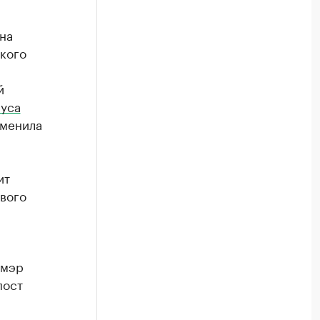
на
кого
и
й
руса
зменила
ит
ового
 мэр
пост