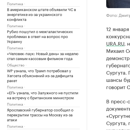
Политика
В американском штате объявили ЧС в
энергетике из-за украинского
Фото: Дмит
конфликта
Политика
12 января
Рубио пошутил о межгалактических
конкурсн
проблемах в ответ на вопрос про
Украину
URA.RU
, 
Политика
Михаил Се
«Человек-паук: Новый день» за неделю
демонстр
стал самым кассовым фильмом года
губернато
Общество
WP узнала, что Трамп потребовал у
Сургута. 
Хегсета объяснений из-за дефицита
шансы буд
ракет
говорит 
Политика
«ЕП» узнала, что Залужного не пустили
на встречу с британским министром
В пресс-
Политика
документы
Ярославский губернатор сообщил о
перекрытии трассы на Москву из-за
«Сургутн
атаки
Сургута, 
Политика
журналис