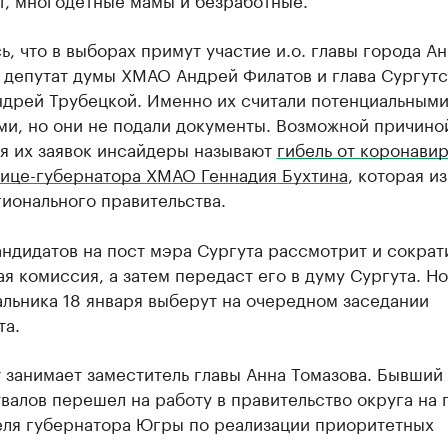
, что в выборах примут участие и.о. главы города Ан
 депутат думы ХМАО Андрей Филатов и глава Сургутс
ндрей Трубецкой. Именно их считали потенциальным
ми, но они не подали документы. Возможной причино
ия их заявок инсайдеры называют
гибель от коронави
вице-губернатора ХМАО Геннадия Бухтина
, которая и
ионального правительства.
ндидатов на пост мэра Сургута рассмотрит и сократ
я комиссия, а затем передаст его в думу Сургута. Н
льника 18 января выберут на очередном заседании
та.
 занимает заместитель главы Анна Томазова. Бывший
алов перешел на работу в правительство округа на 
еля губернатора Югры по реализации приоритетных