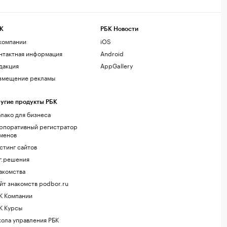
К
РБК Новости
компании
iOS
нтактная информация
Android
дакция
AppGallery
змещение рекламы
угие продукты РБК
лако для бизнеса
рпоративный регистратор
менов
стинг сайтов
г.решения
акомства
йт знакомств podbor.ru
К Компании
К Курсы
ола управления РБК