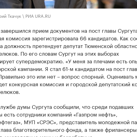
рий Ткачук \ РИА URA.RU
 завершился прием документов на пост главы Сургута
ая комиссия зарегистрировала 66 кандидатов. Как с
на должность претендует депутат Тюменской областн
люков. По его словам Сургут на этих выборах
ирует супердемократию. «У меня за плечами есть оп
рской кампании. Я стал 61-м кандидатом на пост гла
Правильно это или нет – вопрос спорный. Оценивать 
ет конкурсная комиссия и городской депутатский ко
Селюков.
службе думы Сургута сообщили, что среди подавших
 есть сотрудники компаний «Газпром нефть»,
ефтегаз», МУП «СРЭС», представитель молодежной п
глава благотворительного фонда, а также фрилансеры
т, многодетные мамы и безработные.