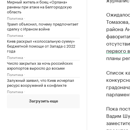
Мирный житель и боец «Орлана»
ранены при атаке на Белгородскую
область
Ожидалось
Политика
Томазова,
Трамп объяснил, почему предпочитает
района А
сделку с Ираном войне
фаворита
Политика
Киев раскрыл «колоссальную сумму»
отсутств
бюджетной помощи от Запада с 2022
первого 
года
планы рег
Политика
Число закрытых за ночь российских
аэропортов выросло до восьми
Список ка
Политика
конкурсна
Залужный заявил, что Киев исчерпал
ресурс вооружений в конфликте
градонача
Политика
парламен
Загрузить еще
Пока пост
Вадим Шув
заместит
проектов.