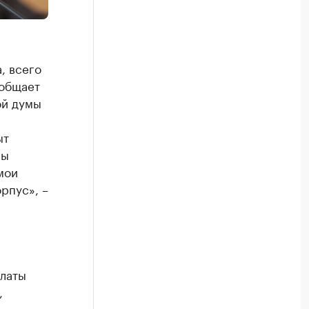
, всего
ообщает
ой думы
ыт
вы
мои
рпус», –
алаты
,