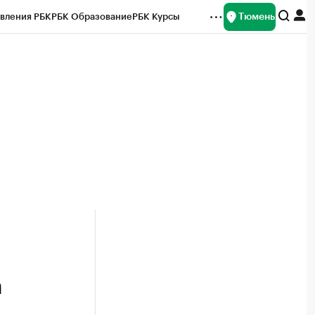
Тюмень
вления РБК
РБК Образование
РБК Курсы
рейтинги
Франшизы
Газета
Спецпроекты СПб
ты
а