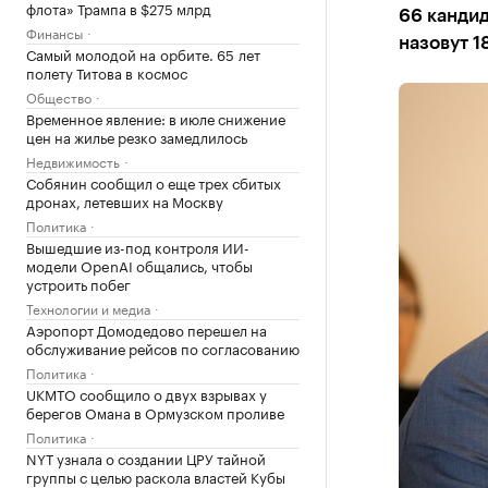
флота» Трампа в $275 млрд
66 кандид
Финансы
назовут 1
Самый молодой на орбите. 65 лет
полету Титова в космос
Общество
Временное явление: в июле снижение
цен на жилье резко замедлилось
Недвижимость
Собянин сообщил о еще трех сбитых
дронах, летевших на Москву
Политика
Вышедшие из-под контроля ИИ-
модели OpenAI общались, чтобы
устроить побег
Технологии и медиа
Аэропорт Домодедово перешел на
обслуживание рейсов по согласованию
Политика
UKMTO сообщило о двух взрывах у
берегов Омана в Ормузском проливе
Политика
NYT узнала о создании ЦРУ тайной
группы с целью раскола властей Кубы