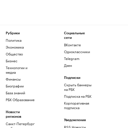
Рубрики
Социальные
сети
Политика
ВКонтакте
Экономика
Одноклассники
Общество
Telegram
Бизнес
Дзен
Технологии и
медиа
Финансы
Подписки
Скрыть баннеры
Биографии
на РБК
База знаний
Подписка на РБК
РБК Образование
Корпоративная
подписка
Новости
регионов
Уведомления
Санкт-Петербург
RSS Новости
и область