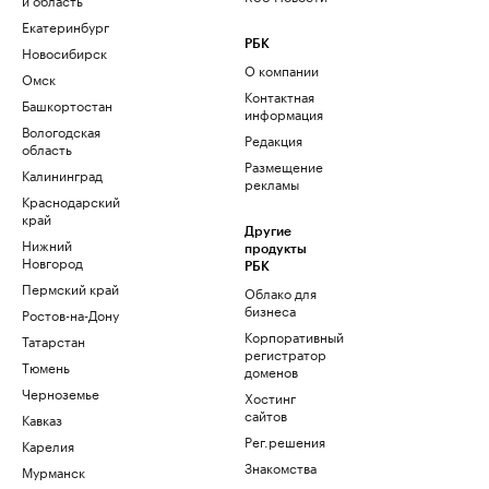
Екатеринбург
РБК
Новосибирск
О компании
Омск
Контактная
Башкортостан
информация
Вологодская
Редакция
область
Размещение
Калининград
рекламы
Краснодарский
край
Другие
Нижний
продукты
Новгород
РБК
Пермский край
Облако для
бизнеса
Ростов-на-Дону
Корпоративный
Татарстан
регистратор
Тюмень
доменов
Черноземье
Хостинг
сайтов
Кавказ
Рег.решения
Карелия
Знакомства
Мурманск