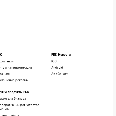
К
РБК Новости
компании
iOS
нтактная информация
Android
дакция
AppGallery
змещение рекламы
угие продукты РБК
лако для бизнеса
рпоративный регистратор
менов
стинг сайтов