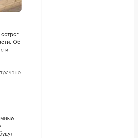
 острог
асти. Об
е и
отрачено
емные
у
будут