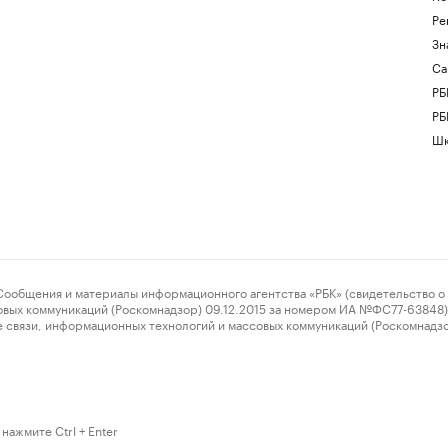
Ре
Зн
Са
РБ
РБ
Шк
ения и материалы информационного агентства «РБК» (свидетельство о 
овых коммуникаций (Роскомнадзор) 09.12.2015 за номером ИА №ФС77-63848) 
 связи, информационных технологий и массовых коммуникаций (Роскомнадз
нажмите Ctrl + Enter