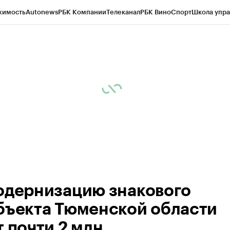
жимость
Autonews
РБК Компании
Телеканал
РБК Вино
Спорт
Школа упра
ипто
РБК Бизнес-среда
Дискуссионный клуб
Исследования
Кредитные 
Экономика
Бизнес
Технологии и медиа
Финансы
Рынок наличной валю
одернизацию знакового
бъекта Тюменской области
т почти 2 млн