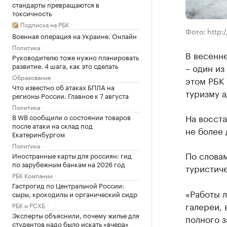
стандарты превращаются в
токсичность
Подписка на РБК
Фото: http:/
Военная операция на Украине. Онлайн
Политика
В весенн
Руководителю тоже нужно планировать
развитие. 4 шага, как это сделать
– один и
Образование
этом РБК 
Что известно об атаках БПЛА на
туризму а
регионы России. Главное к 7 августа
Политика
На восст
В WB сообщили о состоянии товаров
после атаки на склад под
не более 
Екатеринбургом
Политика
По словам
Иностранные карты для россиян: гид
по зарубежным банкам на 2026 год
туристич
РБК Компании
Гастрогид по Центральной России:
«Работы л
сыры, крокодилы и органический сидр
галереи, 
РБК и РСХБ
Эксперты объяснили, почему жилье для
полного з
студентов надо было искать «вчера»