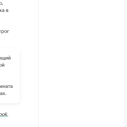
о,
ка в
трог
ающий
ой
мната
ах.
ook
,