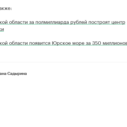
акже:
кой области за полмиллиарда рублей построят центр
ки
кой области появится Юрское море за 350 миллионо
ана Садырина