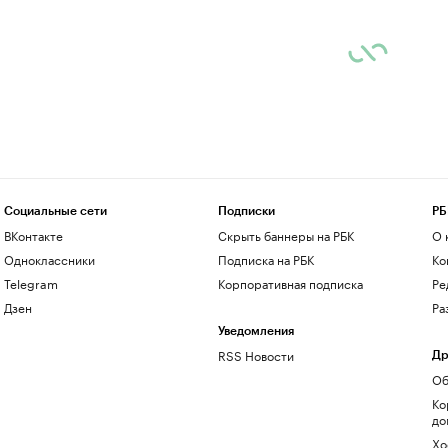
Социальные сети
Подписки
РБ
ВКонтакте
Скрыть баннеры на РБК
О 
Одноклассники
Подписка на РБК
Ко
Telegram
Корпоративная подписка
Ре
Дзен
Ра
Уведомления
RSS Новости
Др
Об
Ко
до
Хо