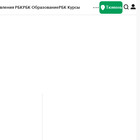
Тюмень
вления РБК
РБК Образование
РБК Курсы
рейтинги
Франшизы
Газета
Спецпроекты СПб
ты