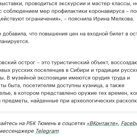
выставки, проводиться экскурсии и мастер-классы, н
 с соблюдением мер профилактики коронавируса – по
ействуют ограничения», – пояснила Ирина Мелкова.
 добавила, что повышения цен на входной билет в ос
ланируется.
овский острог – это туристический объект, воссозд
рвых русских поселенцев в Сибири и традиции русск
ры. В музейной экспозиции имеются орудия труда и
ты быта, посетителям доступны кузница, а также
елье, в котором представлено оружие тех времен, ко
и предметы, найденные при археологических раскопк
айтесь на РБК Тюмень в соцсетях
«ВКонтакте»
,
Faceb
мессенджере
Telegram