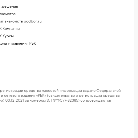
г.решения
акомства
йт знакомств podbor.ru
К Компании
К Курсы
ола управления РБК
регистрации средства массовой информации выдано Федеральной
и сетевого издания «РБК» (свидетельство о регистрации средства
ор) 03.12.2021 за номером ЭЛ №ФС77-82385) сопровождаются