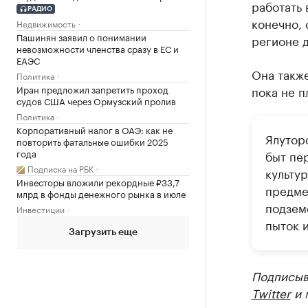
работать 
РАДИО
конечно,
Недвижимость
Пашинян заявил о понимании
регионе д
невозможности членства сразу в ЕС и
ЕАЭС
Она также
Политика
пока не п
Иран предложил запретить проход
судов США через Ормузский пролив
Политика
Корпоративный налог в ОАЭ: как не
Ялутор
повторить фатальные ошибки 2025
года
быт пе
Подписка на РБК
культу
Инвесторы вложили рекордные ₽33,7
предме
млрд в фонды денежного рынка в июле
подзем
Инвестиции
пыток 
Загрузить еще
Подписыв
Twitter
и 