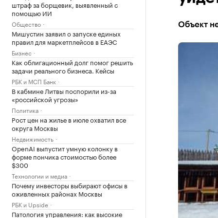
штраф за борщевик, выявленный с
помощью ИИ
Общество
Объект не
Мишустин заявил о запуске единых
правил для маркетплейсов в ЕАЭС
Бизнес
Как облигационный долг помог решить
задачи реального бизнеса. Кейсы
РБК и МСП Банк
В кабмине Литвы поспорили из-за
«российской угрозы»
Политика
Рост цен на жилье в июле охватил все
округа Москвы
Недвижимость
OpenAI выпустит умную колонку в
форме пончика стоимостью более
$300
Технологии и медиа
Почему инвесторы выбирают офисы в
оживленных районах Москвы
РБК и Upside
Патология управления: как высокие