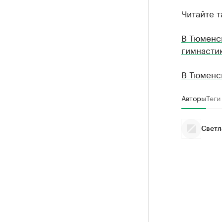
Читайте т
В Тюменс
гимнасти
В Тюменс
Авторы
Теги
Светл