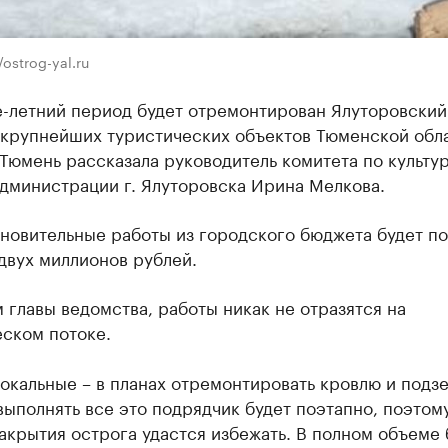
/ostrog-yal.ru
е-летний период будет отремонтирован Ялуторовский
з крупнейших туристических объектов Тюменской обл
Тюмень рассказала руководитель комитета по культур
дминистрации г. Ялуторовска Ирина Мелкова.
ановительные работы из городского бюджета будет п
двух миллионов рублей.
 главы ведомства, работы никак не отразятся на
еском потоке.
окальные – в планах отремонтировать кровлю и подз
выполнять все это подрядчик будет поэтапно, поэтом
акрытия острога удастся избежать. В полном объеме 