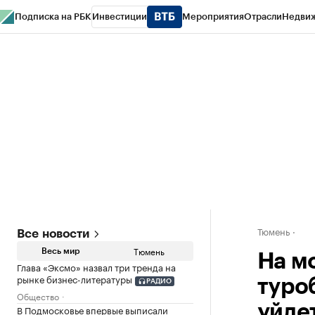
Подписка на РБК
Инвестиции
Мероприятия
Отрасли
Недви
РБК Life
Тренды
Визионеры
Национальные проекты
Город
Стиль
Кр
Конференции СПб
Спецпроекты
Проверка контрагентов
Политика
Тюмень
Все новости
Тюмень
Весь мир
На м
Глава «Эксмо» назвал три тренда на
рынке бизнес-литературы
туро
РАДИО
Общество
уйде
В Подмосковье впервые выписали