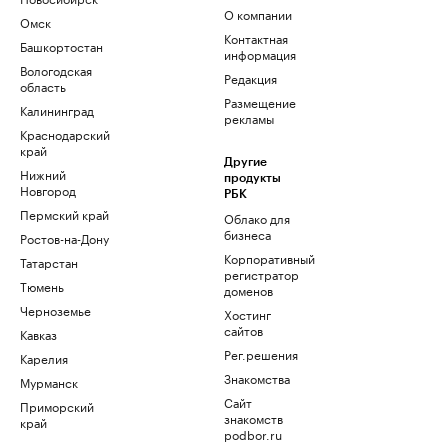
О компании
Омск
Контактная
Башкортостан
информация
Вологодская
Редакция
область
Размещение
Калининград
рекламы
Краснодарский
край
Другие
Нижний
продукты
Новгород
РБК
Пермский край
Облако для
бизнеса
Ростов-на-Дону
Корпоративный
Татарстан
регистратор
Тюмень
доменов
Черноземье
Хостинг
сайтов
Кавказ
Рег.решения
Карелия
Знакомства
Мурманск
Сайт
Приморский
знакомств
край
podbor.ru