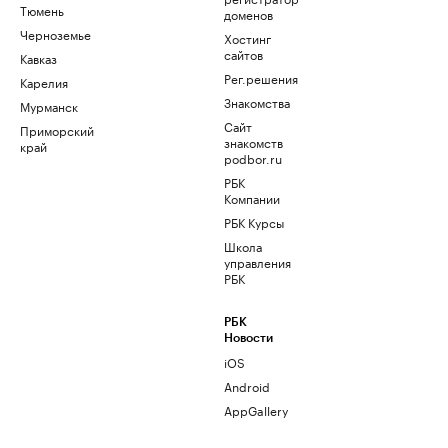
Тюмень
доменов
Черноземье
Хостинг
сайтов
Кавказ
Рег.решения
Карелия
Знакомства
Мурманск
Сайт
Приморский
знакомств
край
podbor.ru
РБК
Компании
РБК Курсы
Школа
управления
РБК
РБК
Новости
iOS
Android
AppGallery