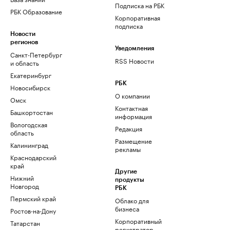
Подписка на РБК
РБК Образование
Корпоративная
подписка
Новости
регионов
Уведомления
Санкт-Петербург
RSS Новости
и область
Екатеринбург
РБК
Новосибирск
О компании
Омск
Контактная
Башкортостан
информация
Вологодская
Редакция
область
Размещение
Калининград
рекламы
Краснодарский
край
Другие
Нижний
продукты
Новгород
РБК
Пермский край
Облако для
бизнеса
Ростов-на-Дону
Корпоративный
Татарстан
регистратор