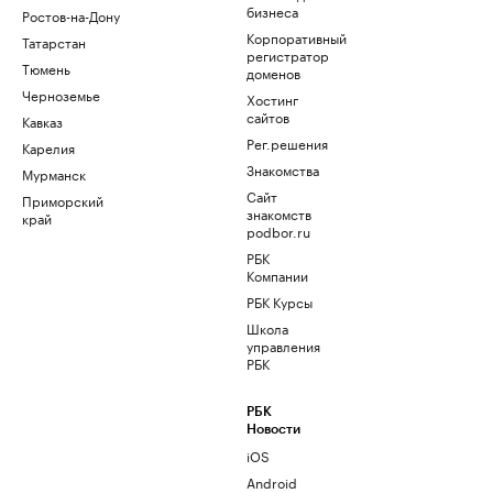
бизнеса
Ростов-на-Дону
Корпоративный
Татарстан
регистратор
Тюмень
доменов
Черноземье
Хостинг
сайтов
Кавказ
Рег.решения
Карелия
Знакомства
Мурманск
Сайт
Приморский
знакомств
край
podbor.ru
РБК
Компании
РБК Курсы
Школа
управления
РБК
РБК
Новости
iOS
Android