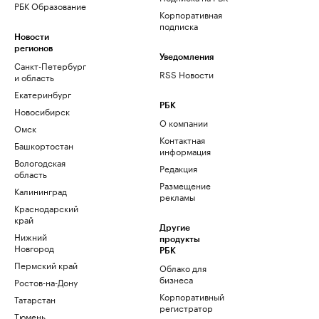
РБК Образование
Корпоративная
подписка
Новости
регионов
Уведомления
Санкт-Петербург
RSS Новости
и область
Екатеринбург
РБК
Новосибирск
О компании
Омск
Контактная
Башкортостан
информация
Вологодская
Редакция
область
Размещение
Калининград
рекламы
Краснодарский
край
Другие
Нижний
продукты
Новгород
РБК
Пермский край
Облако для
бизнеса
Ростов-на-Дону
Корпоративный
Татарстан
регистратор
Тюмень
доменов