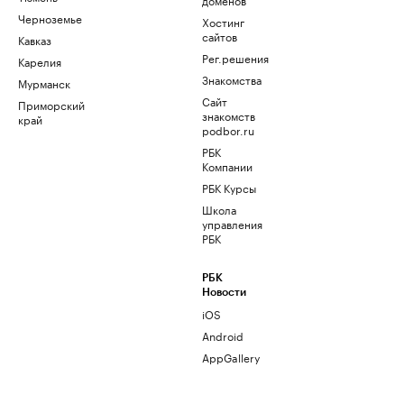
Черноземье
Хостинг
сайтов
Кавказ
Рег.решения
Карелия
Знакомства
Мурманск
Сайт
Приморский
знакомств
край
podbor.ru
РБК
Компании
РБК Курсы
Школа
управления
РБК
РБК
Новости
iOS
Android
AppGallery