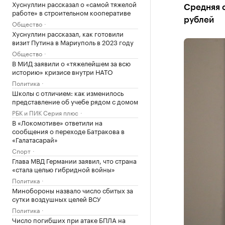
Хуснуллин рассказал о «самой тяжелой
Средняя с
работе» в строительном кооперативе
рублей
Общество
Хуснуллин рассказал, как готовили
визит Путина в Мариуполь в 2023 году
Общество
В МИД заявили о «тяжелейшем за всю
историю» кризисе внутри НАТО
Политика
Школы с отличием: как изменилось
представление об учебе рядом с домом
РБК и ПИК Серия плюс
В «Локомотиве» ответили на
сообщения о переходе Батракова в
«Галатасарай»
Спорт
Глава МВД Германии заявил, что страна
«стала целью гибридной войны»
Политика
Минобороны назвало число сбитых за
сутки воздушных целей ВСУ
Политика
Число погибших при атаке БПЛА на