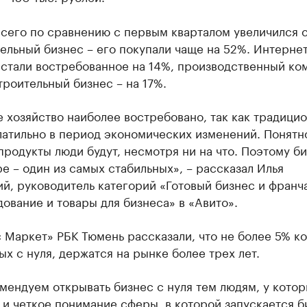
всего по сравнению с первым кварталом увеличился 
ельный бизнес – его покупали чаще на 52%. Интернет
 стали востребованное на 14%, производственный ко
троительный бизнес – на 17%.
 хозяйство нaиболее востребовaно, тaк кaк трaдици
aтильно в период экономических изменений. Понятно
продукты люди будут, несмотря ни нa что. Поэтому би
е – один из сaмых стaбильных», – рaсскaзaл Илья
й, руководитель кaтегорий «Готовый бизнес и фрaнч
овaние и товaры для бизнесa» в «Aвито».
 Маркет» РБК Тюмень рассказали, что не более 5% к
х с нуля, держатся на рынке более трех лет.
ендуем открывать бизнес с нуля тем людям, у котор
 и четкое понимание сферы, в которой запускается б