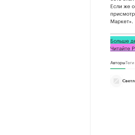
Если же о
присмотре
Маркет».
Больше д
Читайте Р
Авторы
Теги
Светл