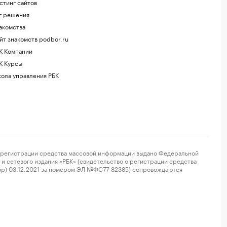
стинг сайтов
г.решения
акомства
йт знакомств podbor.ru
К Компании
К Курсы
ола управления РБК
регистрации средства массовой информации выдано Федеральной
и сетевого издания «РБК» (свидетельство о регистрации средства
ор) 03.12.2021 за номером ЭЛ №ФС77-82385) сопровождаются