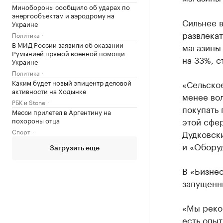
Минобороны сообщило об ударах по
энергообъектам и аэродрому на
Сильнее 
Украине
развлекат
Политика
В МИД России заявили об оказании
магазины
Румынией прямой военной помощи
на 33%, с
Украине
Политика
Каким будет новый эпицентр деловой
«Сельское
активности на Ходынке
менее вол
РБК и Stone
покупaть 
Месси прилетел в Аргентину на
этой сфер
похороны отца
Спорт
Дудковски
и «Оборуд
Загрузить еще
В «Бизнес
запущенны
«Мы реком
есть опыт