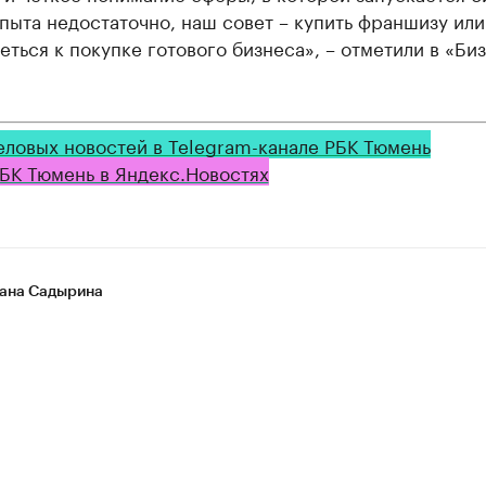
пыта недостаточно, наш совет – купить франшизу или
ться к покупке готового бизнеса», – отметили в «Би
еловых новостей в Telegram-канале РБК Тюмень
БК Тюмень в Яндекс.Новостях
ана Садырина