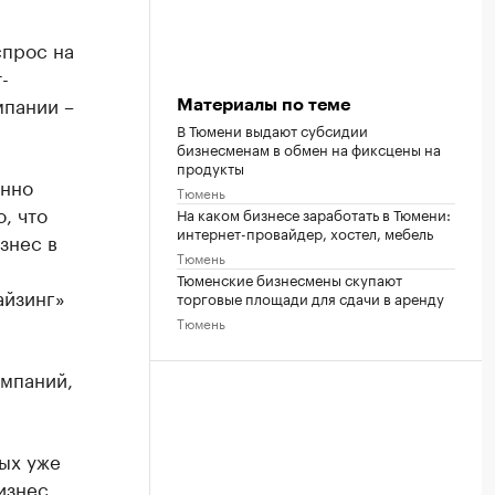
спрос на
-
мпании –
Материалы по теме
В Тюмени выдают субсидии
бизнесменам в обмен на фиксцены на
продукты
онно
Тюмень
, что
На каком бизнесе заработать в Тюмени:
интернет-провайдер, хостел, мебель
знес в
Тюмень
Тюменские бизнесмены скупают
aйзинг»
торговые площади для сдачи в аренду
Тюмень
омпаний,
ых уже
изнес.