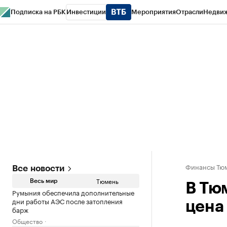
Подписка на РБК
Инвестиции
Мероприятия
Отрасли
Недви
РБК Life
Тренды
Визионеры
Национальные проекты
Город
Стиль
Кр
Конференции СПб
Спецпроекты
Проверка контрагентов
Политика
Финансы Тюм
Все новости
Тюмень
Весь мир
В Тю
Румыния обеспечила дополнительные
дни работы АЭС после затопления
цена
барж
Общество