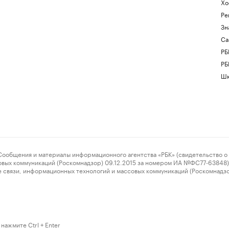
Хо
Ре
Зн
Са
РБ
РБ
Шк
ения и материалы информационного агентства «РБК» (свидетельство о 
овых коммуникаций (Роскомнадзор) 09.12.2015 за номером ИА №ФС77-63848) 
 связи, информационных технологий и массовых коммуникаций (Роскомнадз
нажмите Ctrl + Enter