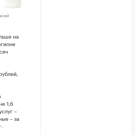
ксей
льше на
егионе
сяч
рублей,
в
е 1,6
услуг –
ные – за
-