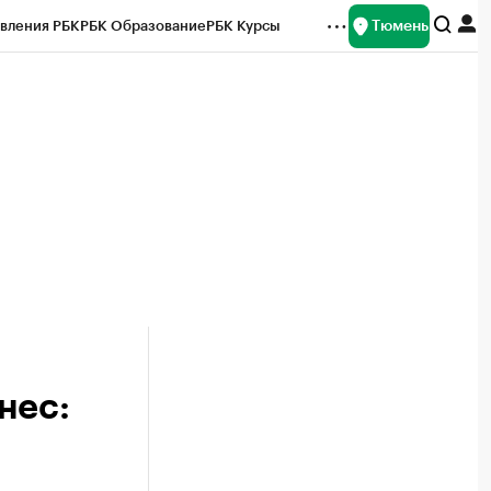
Тюмень
вления РБК
РБК Образование
РБК Курсы
рейтинги
Франшизы
Газета
Спецпроекты СПб
ты
нес: