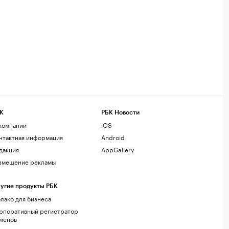
К
РБК Новости
компании
iOS
нтактная информация
Android
дакция
AppGallery
змещение рекламы
угие продукты РБК
лако для бизнеса
рпоративный регистратор
менов