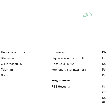
Социальные сети
Подписки
РБ
ВКонтакте
Скрыть баннеры на РБК
О 
Одноклассники
Подписка на РБК
Ко
Telegram
Корпоративная подписка
Ре
Дзен
Ра
Уведомления
RSS Новости
Др
Об
Ко
до