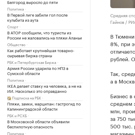
Белгород выросло до пяти
Политика
В Первой лиге забили гол после
Средняя сто
кульбита из аута
Гайнов / РИ
Спорт
В АТОР сообщили, что туристы из
В Тюмени 
России не жаловались на пляжи Аланьи
8%, при э
Общество
Как работает крупнейшая товарно-
отличаетс
сырьевая биржа страны
рублей. О
РБК и Петербургская Биржа
Армия России ударила по НПЗ в
Так, сред
Сумской области
Политика
а в Москв
IKEA делает ставку на человека, а не на
ИИ. Насколько это оправданно
Бизнес в 
Подписка на РБК
среднем з
Пляжи, замки, марципан: гастрогид по
Калининградской области
млн, прои
РБК и РСХБ
за 750 ты
В Московской области объявили
500 тыс.
беспилотную опасность
магазины 
Политика