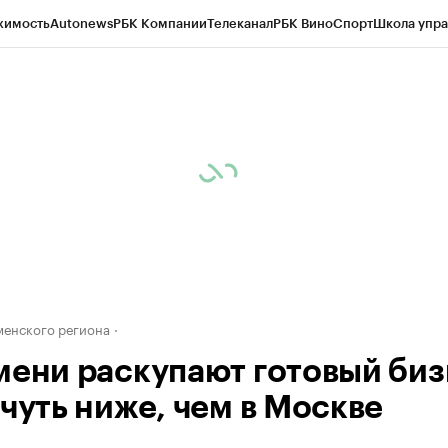
жимость
Autonews
РБК Компании
Телеканал
РБК Вино
Спорт
Школа упра
ипто
РБК Бизнес-среда
Дискуссионный клуб
Исследования
Кредитные 
Экономика
Бизнес
Технологии и медиа
Финансы
Рынок наличной валю
енского региона
мени раскупают готовый биз
 чуть ниже, чем в Москве