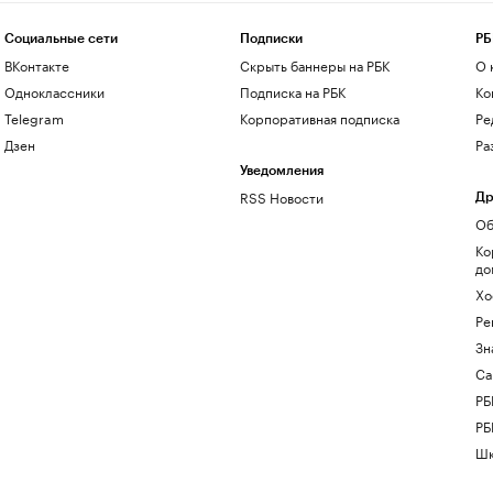
Социальные сети
Подписки
РБ
ВКонтакте
Скрыть баннеры на РБК
О 
Одноклассники
Подписка на РБК
Ко
Telegram
Корпоративная подписка
Ре
Дзен
Ра
Уведомления
RSS Новости
Др
Об
Ко
до
Хо
Ре
Зн
Са
РБ
РБ
Шк