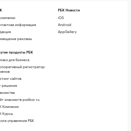
К
РБК Новости
компании
iOS
нтактная информация
Android
дакция
AppGallery
змещение рекламы
угие продукты РБК
лако для бизнеса
рпоративный регистратор
менов
стинг сайтов
г.решения
акомства
йт знакомств podbor.ru
К Компании
К Курсы
ола управления РБК