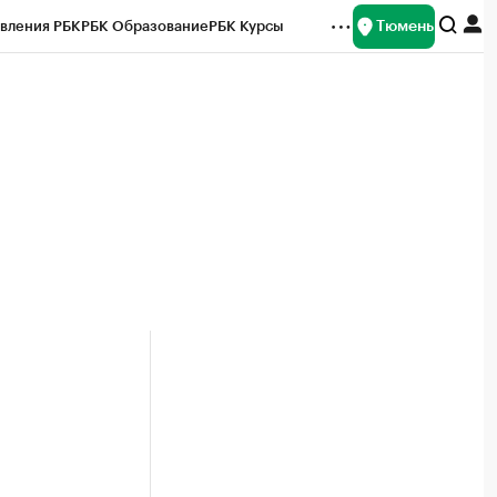
Тюмень
вления РБК
РБК Образование
РБК Курсы
рейтинги
Франшизы
Газета
Спецпроекты СПб
ты