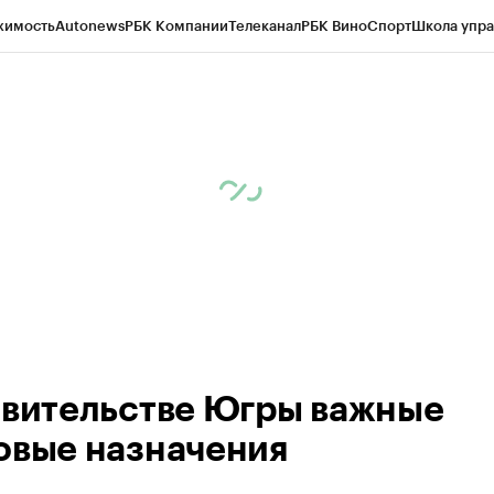
жимость
Autonews
РБК Компании
Телеканал
РБК Вино
Спорт
Школа упра
ипто
РБК Бизнес-среда
Дискуссионный клуб
Исследования
Кредитные 
Экономика
Бизнес
Технологии и медиа
Финансы
Рынок наличной валю
авительстве Югры важные
овые назначения