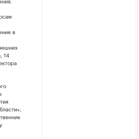
ения.
росам
ение в
нешних
, 14
ектора
ого
ы
тия
бласти»,
ственник
у