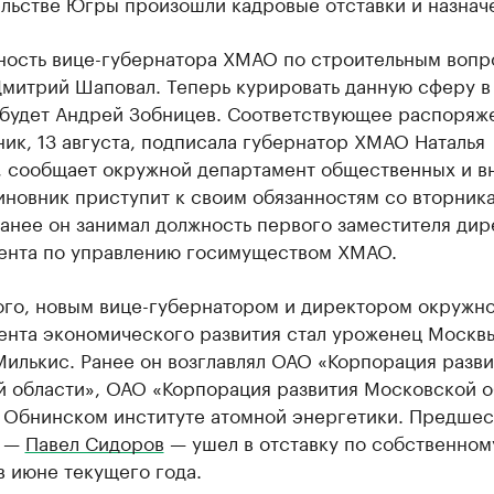
ельстве Югры произошли кадровые отставки и назнач
жность вице-губернатора ХМАО по строительным воп
Дмитрий Шаповал. Теперь курировать данную сферу в
 будет Андрей Зобницев. Соответствующее распоряж
ик, 13 августа, подписала губернатор ХМАО Наталья
, сообщает окружной департамент общественных и в
иновник приступит к своим обязанностям со вторника
Ранее он занимал должность первого заместителя дир
ента по управлению госимуществом ХМАО.
ого, новым вице-губернатором и директором окружн
ента экономического развития стал уроженец Москв
илькис. Ранее он ​возглавлял ОАО «Корпорация разви
й области», ОАО «Корпорация развития Московской о
в Обнинском институте атомной энергетики. Предше
а —
Павел Сидоров
— ушел в отставку по собственном
 июне текущего года.