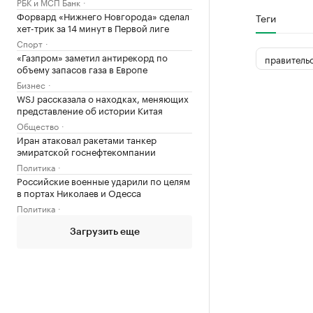
РБК и МСП Банк
Форвард «Нижнего Новгорода» сделал
Теги
хет-трик за 14 минут в Первой лиге
Спорт
«Газпром» заметил антирекорд по
правитель
объему запасов газа в Европе
Бизнес
WSJ рассказала о находках, меняющих
представление об истории Китая
Общество
Иран атаковал ракетами танкер
эмиратской госнефтекомпании
Политика
Российские военные ударили по целям
в портах Николаев и Одесса
Политика
Загрузить еще