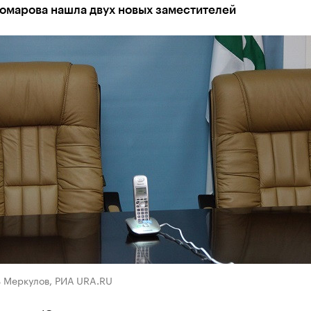
Комарова нашла двух новых заместителей
ь Меркулов, РИА URA.RU