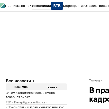
Подписка на РБК
Инвестиции
Мероприятия
Отрасли
Недви
РБК Life
Тренды
Визионеры
Национальные проекты
Город
Стиль
Кр
Конференции СПб
Спецпроекты
Проверка контрагентов
Политика
Тюмень
Все новости
Тюмень
Весь мир
В пр
Зачем экономике России нужна
товарная биржа
кадр
РБК и Петербургская Биржа
«Локомотив» сыграл нулевую ничью с