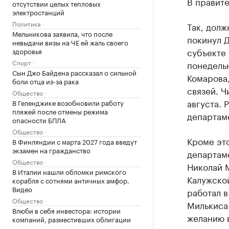
В правит
отсутствии целых тепловых
электростанций
Политика
Так, дол
Мельникова заявила, что после
покинул 
невыдачи визы на ЧЕ ей жаль своего
субъекте
здоровья
Спорт
понедельн
Сын Джо Байдена рассказал о сильной
Комарова
боли отца из-за рака
связей. Ч
Общество
августа. 
В Геленджике возобновили работу
пляжей после отмены режима
департам
опасности БПЛА
Общество
Кроме эт
В Финляндии с марта 2027 года введут
экзамен на гражданство
департам
Общество
Николай М
В Италии нашли обломки римского
Калужско
корабля с сотнями античных амфор.
Видео
работал 
Общество
Милькис
Влюби в себя инвестора: истории
желанию в
компаний, разместивших облигации