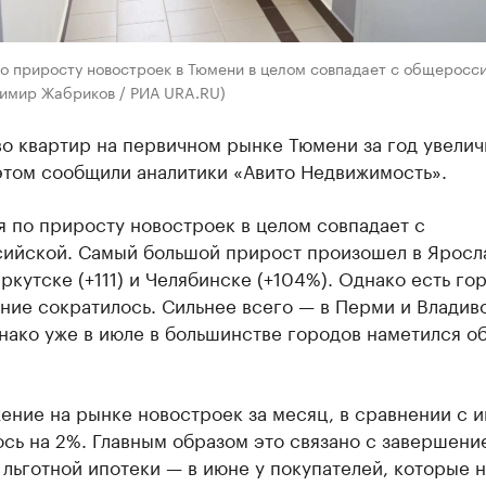
по приросту новостроек в Тюмени в целом совпадает с общеросс
димир Жабриков / РИА URA.RU)
о квартир на первичном рынке Тюмени за год увелич
этом сообщили аналитики «Авито Недвижимость».
 по приросту новостроек в целом совпадает с
ийской. Самый большой прирост произошел в Яросл
Иркутске (+111) и Челябинске (+104%). Однако есть гор
ние сократилось. Сильнее всего — в Перми и Владив
днако уже в июле в большинстве городов наметился о
ение на рынке новостроек за месяц, в сравнении с 
сь на 2%. Главным образом это связано с завершени
льготной ипотеки — в июне у покупателей, которые 