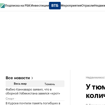
Подписка на РБК
Инвестиции
Мероприятия
Отрасли
Недви
РБК Life
Тренды
Визионеры
Национальные проекты
Город
Стиль
Кр
Конференции СПб
Спецпроекты
Проверка контрагентов
Политика
Недвижимос
Все новости
Тюмень
Весь мир
У тю
Фабио Каннаваро заявил, что в
сборной Узбекистана завелся «крот»
коли
Спорт
В Курске почтили память погибших в
В Тюмени н