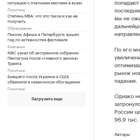
попадают
ситуацию с платными местами в вузах
последняя
Политика
Степень MBA: что это такое и как ее
мы не ож
получить
дальнейш
Образование
направле
Пикник Афиши в Петербурге: вышел
гид по активностям фестиваля
Компании
По его м
NBC узнал об экстренном собрании
увеличен
Пентагона после «гневного звонка»
Трампа
оптимизац
Политика
рынок нов
Бывшего посла Украины в США
падения.
обвинили в незаконном обогащении
Политика
Однако н
Загрузить еще
затронуло
России це
96,9 тыс.
Авторы