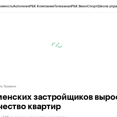
жимость
Autonews
РБК Компании
Телеканал
РБК Вино
Спорт
Школа упра
ипто
РБК Бизнес-среда
Дискуссионный клуб
Исследования
Кредитные 
Экономика
Бизнес
Технологии и медиа
Финансы
Рынок наличной валю
ть Тюмени
менских застройщиков выро
чество квартир
а 44% выросло количество новостроек