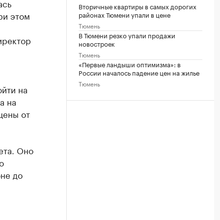
ась
Вторичные квартиры в самых дорогих
ри этом
районах Тюмени упали в цене
Тюмень
В Тюмени резко упали продажи
иректор
новостроек
Тюмень
«Первые ландыши оптимизма»: в
России началось падение цен на жилье
Тюмень
йти на
а на
цены от
ета. Оно
о
юне до