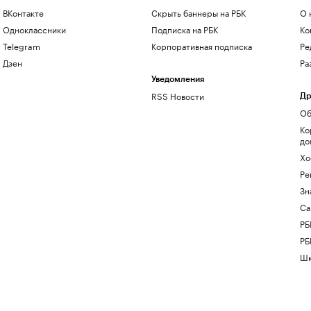
ВКонтакте
Скрыть баннеры на РБК
О 
Одноклассники
Подписка на РБК
Ко
Telegram
Корпоративная подписка
Ре
Дзен
Ра
Уведомления
RSS Новости
Др
Об
Ко
до
Хо
Ре
Зн
Са
РБ
РБ
Шк