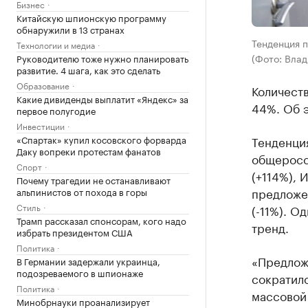
Бизнес
Китайскую шпионскую программу
обнаружили в 13 странах
Тенденция 
Технологии и медиа
(Фото: Вла
Руководителю тоже нужно планировать
развитие. 4 шага, как это сделать
Образование
Количеств
Какие дивиденды выплатит «Яндекс» за
44%. Об 
первое полугодие
Инвестиции
«Спартак» купил косовского форварда
Тенденция
Даку вопреки протестам фанатов
общеросс
Спорт
(+114%), 
Почему трагедии не останавливают
предложе
альпинистов от похода в горы
Стиль
(-11%). О
Трамп рассказал спонсорам, кого надо
тренд.
избрать президентом США
Политика
«Предлож
В Германии задержали украинца,
подозреваемого в шпионаже
сократило
Политика
массовой 
Минобрнауки проанализирует