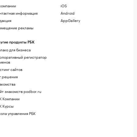
компании
iOS
нтактная информация
Android
дакция
AppGallery
змещение рекламы
угие продукты РБК
лако для бизнеса
рпоративный регистратор
менов
стинг сайтов
г.решения
акомства
йт знакомств podbor.ru
К Компании
К Курсы
ола управления РБК