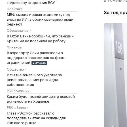
годовщину вторжения ВСУ
Политика
За год п
МВФ смоделировал экономику под
властью ИИ: в обоих сценариях люди
беднеют
Образование
В Ozon Банке сообщили, что санкции
Британии не повлияли на работу
Финансы
В аэропорту Сочи рассказали о
поддержке пассажиров на фоне
ограничений
РАДИО
Общество
Изъятие земельного участка за
неиспользование: риски для
собственников
РБК Компании
Каким будет новый эпицентр деловой
активности на Ходынке
РБК и Stone
Глава «Эксмо» рассказал о
последствиях атак на склады для
книжного рынка