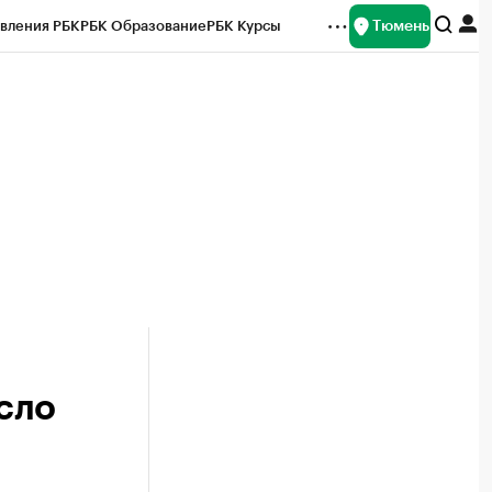
Тюмень
вления РБК
РБК Образование
РБК Курсы
рейтинги
Франшизы
Газета
Спецпроекты СПб
ты
сло