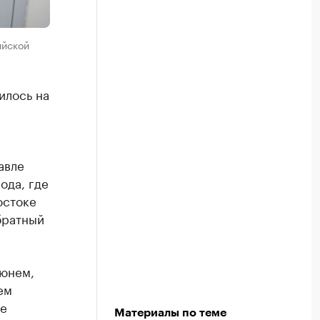
ийской
илось на
авле
ода, где
остоке
братный
июнем,
ем
не
Материалы по теме