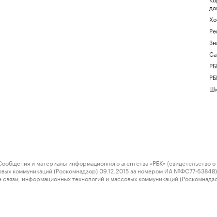
до
Хо
Ре
Зн
Са
РБ
РБ
Шк
ения и материалы информационного агентства «РБК» (свидетельство о 
овых коммуникаций (Роскомнадзор) 09.12.2015 за номером ИА №ФС77-63848) 
 связи, информационных технологий и массовых коммуникаций (Роскомнадз