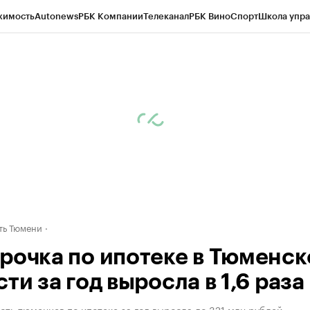
жимость
Autonews
РБК Компании
Телеканал
РБК Вино
Спорт
Школа упра
ипто
РБК Бизнес-среда
Дискуссионный клуб
Исследования
Кредитные 
Экономика
Бизнес
Технологии и медиа
Финансы
Рынок наличной валю
ть Тюмени
рочка по ипотеке в Тюменск
ти за год выросла в 1,6 раза
ть тюменцев по ипотеке за год выросла до 321 млн рублей