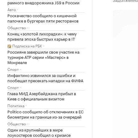
рамного внедорожника JS9 в России
Авто
Роскачество сообщило о кишечной
палочке в бургерах пяти ресторанов
Общество
Конец «золотой лихорадки»: к чему
привела эпоха быстрых карьер в IT
Подписка на РБК
Россияне завершили свое участие на
турнире ATP серии «Мастерс» в
Монреале
Спорт
Инфантино извинился за ошибки и
пообещал пресекать нападки на ФИФА
Спорт
Глава МИД Азербайджана прибыл в
Киев с официальным визитом
Политика
Politico сообщило об отключениях в ЕС
биометрии на границе из-за очередей
Общество
Один из крупнейших в мире
лоукостеров сообщил о кризисе