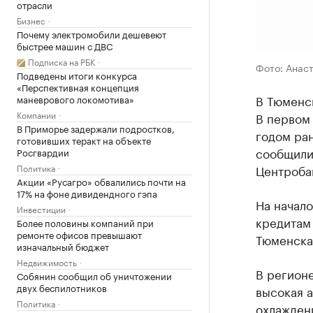
отрасли
Бизнес
Почему электромобили дешевеют
быстрее машин с ДВС
Подписка на РБК
Фото: Анас
Подведены итоги конкурса
«Перспективная концепция
В Тюменс
маневрового локомотива»
Компании
В первом 
В Приморье задержали подростков,
годом ран
готовивших теракт на объекте
сообщили
Росгвардии
Политика
Центроба
Акции «Русагро» обвалились почти на
17% на фоне дивидендного гэпа
На начал
Инвестиции
кредитам 
Более половины компаний при
ремонте офисов превышают
Тюменская
изначальный бюджет
Недвижимость
В регионе
Собянин сообщил об уничтожении
двух беспилотников
высокая а
Политика
охлажден