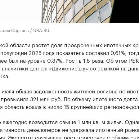
тасия Соргина / URA.RU
кой области растет доля просроченных ипотечных кр
полугодии 2025 года показатель составил 0,61%, тогд
ее был на уровне 0,37%. Рост в 1,6 раза. Об этом РБ
 аналитики центра «Движение.ру» со ссылкой на дан
нка.
о июля общая задолженность жителей региона по ипо
превысила 321 млн руб. По объему ипотечного долга
 область вошла в число 15 крупнейших регионов-до
 ежегодно возводится свыше 1 млн кв. м жилья. Одна
ктивность девелоперов не удержала ипотечный рыно
ия. Эксперты связывают рост просрочек с общим сн