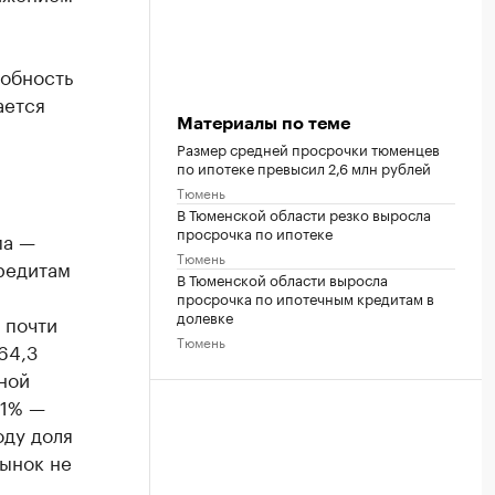
собность
ается
Материалы по теме
Размер средней просрочки тюменцев
по ипотеке превысил 2,6 млн рублей
Тюмень
В Тюменской области резко выросла
просрочка по ипотеке
ма —
Тюмень
редитам
В Тюменской области выросла
просрочка по ипотечным кредитам в
долевке
 почти
Тюмень
64,3
ной
81% —
оду доля
рынок не