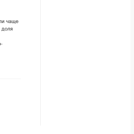
ли чаще
 доля
-