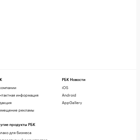
К
РБК Новости
компании
iOS
нтактная информация
Android
дакция
AppGallery
змещение рекламы
угие продукты РБК
лако для бизнеса
рпоративный регистратор