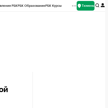
Тюмень
вления РБК
РБК Образование
РБК Курсы
рейтинги
Франшизы
Газета
Спецпроекты СПб
ты
ой