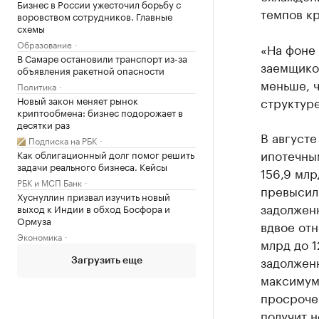
Бизнес в России ужесточил борьбу с
темпов кр
воровством сотрудников. Главные
схемы
Образование
«На фоне
В Самаре остановили транспорт из-за
заемщико
объявления ракетной опасности
меньше, ч
Политика
Новый закон меняет рынок
структуре
криптообмена: бизнес подорожает в
десятки раз
В август
Подписка на РБК
ипотечны
Как облигационный долг помог решить
задачи реального бизнеса. Кейсы
156,9 мл
РБК и МСП Банк
превысил
Хуснуллин призвал изучить новый
задолженн
выход к Индии в обход Босфора и
Ормуза
вдвое отн
Экономика
млрд до 1
задолжен
Загрузить еще
максимума
просрочен
получит н