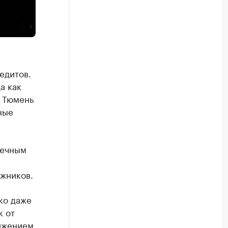
едитов.
а как
К Тюмень
ные
течным
лжников.
ко даже
к от
ижением