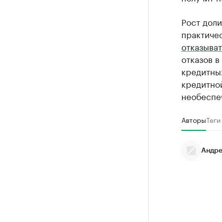
Рост дол
практичес
отказыват
отказов в
кредитны
кредитно
необеспе
Авторы
Теги
Андре