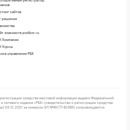
менов
стинг сайтов
г.решения
акомства
йт знакомств podbor.ru
К Компании
К Курсы
ола управления РБК
регистрации средства массовой информации выдано Федеральной
и сетевого издания «РБК» (свидетельство о регистрации средства
ор) 03.12.2021 за номером ЭЛ №ФС77-82385) сопровождаются