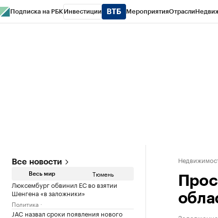
Подписка на РБК
Инвестиции
Мероприятия
Отрасли
Недви
РБК Life
Тренды
Визионеры
Национальные проекты
Город
Стиль
Кр
Конференции СПб
Спецпроекты
Проверка контрагентов
Политика
Недвижимос
Все новости
Тюмень
Весь мир
Прос
Люксембург обвинил ЕС во взятии
Шенгена «в заложники»
облас
Политика
JAC назвал сроки появления нового
Задолженнос