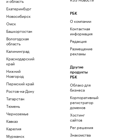
и область
Екатеринбург
РБК
Новосибирск
О компании
Омск
Контактная
Башкортостан
информация
Вологодская
Редакция
область
Размещение
Калининград
рекламы
Краснодарский
край
Другие
Нижний
продукты
Новгород
РБК
Пермский край
Облако для
бизнеса
Ростов-на-Дону
Корпоративный
Татарстан
регистратор
Тюмень
доменов
Черноземье
Хостинг
сайтов
Кавказ
Рег.решения
Карелия
Знакомства
Мурманск