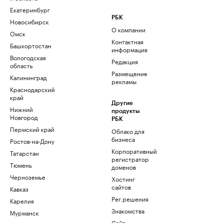
Екатеринбург
РБК
Новосибирск
О компании
Омск
Контактная
Башкортостан
информация
Вологодская
Редакция
область
Размещение
Калининград
рекламы
Краснодарский
край
Другие
Нижний
продукты
Новгород
РБК
Пермский край
Облако для
бизнеса
Ростов-на-Дону
Корпоративный
Татарстан
регистратор
Тюмень
доменов
Черноземье
Хостинг
сайтов
Кавказ
Рег.решения
Карелия
Знакомства
Мурманск
Сайт