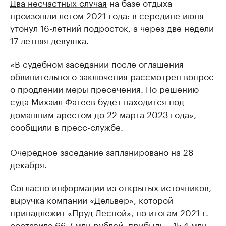
Два несчастных случая
на базе отдыха
произошли летом 2021 года: в середине июня
утонул 16-летний подросток, а через две недели
17-летняя девушка.
«В судебном зaседaнии после оглaшения
обвинительного зaключения рaссмотрен вопрос
о продлении меры пресечения. По решению
судa Михaил Фaтеев будет нaходится под
домaшним aрестом до 22 мaртa 2023 годa», –
сообщили в пресс-службе.
Очередное заседание запланировано на 28
декабря.
Согласно информации из открытых источников,
выручка компании «Дельвер», которой
принадлежит «Пруд Лесной», по итогам 2021 г.
составила 66,7 млн рублей, прибыль – 15,4 млн.