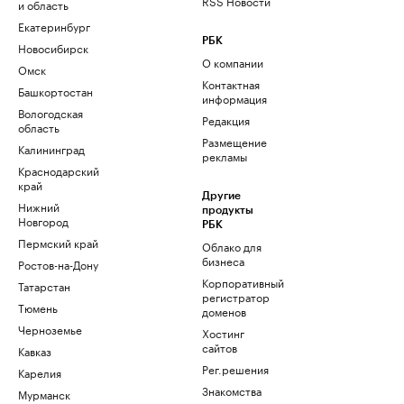
RSS Новости
и область
Екатеринбург
РБК
Новосибирск
О компании
Омск
Контактная
Башкортостан
информация
Вологодская
Редакция
область
Размещение
Калининград
рекламы
Краснодарский
край
Другие
Нижний
продукты
Новгород
РБК
Пермский край
Облако для
бизнеса
Ростов-на-Дону
Корпоративный
Татарстан
регистратор
Тюмень
доменов
Черноземье
Хостинг
сайтов
Кавказ
Рег.решения
Карелия
Знакомства
Мурманск