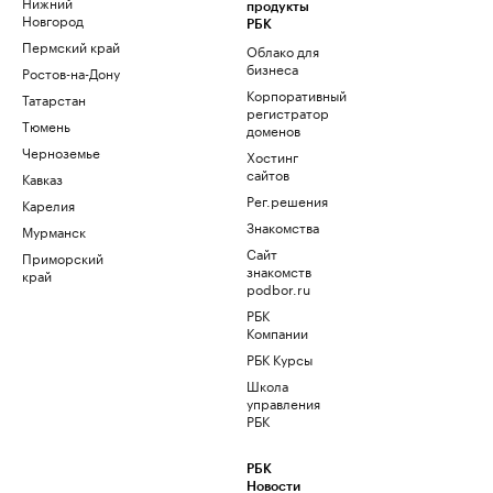
Нижний
продукты
Новгород
РБК
Пермский край
Облако для
бизнеса
Ростов-на-Дону
Корпоративный
Татарстан
регистратор
Тюмень
доменов
Черноземье
Хостинг
сайтов
Кавказ
Рег.решения
Карелия
Знакомства
Мурманск
Сайт
Приморский
знакомств
край
podbor.ru
РБК
Компании
РБК Курсы
Школа
управления
РБК
РБК
Новости