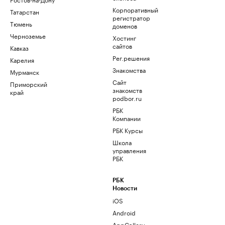
Корпоративный
Татарстан
регистратор
Тюмень
доменов
Черноземье
Хостинг
сайтов
Кавказ
Рег.решения
Карелия
Знакомства
Мурманск
Сайт
Приморский
знакомств
край
podbor.ru
РБК
Компании
РБК Курсы
Школа
управления
РБК
РБК
Новости
iOS
Android
AppGallery