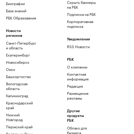
Скрыть баннеры
Биографии
на РБК
База знаний
Подписка на РБК
РБК Образование
Корпоративная
подписка
Новости
регионов
Уведомления
Санкт-Петербург
RSS Новости
и область
Екатеринбург
РБК
Новосибирск
О компании
Омск
Контактная
Башкортостан
информация
Вологодская
Редакция
область
Размещение
Калининград
рекламы
Краснодарский
край
Другие
Нижний
продукты
Новгород
РБК
Пермский край
Облако для
бизнеса
Ростов-на-Дону