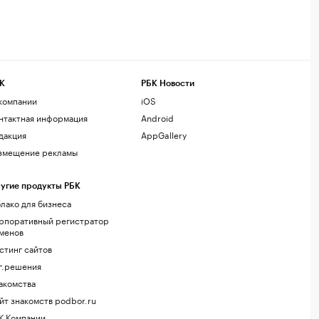
К
РБК Новости
компании
iOS
нтактная информация
Android
дакция
AppGallery
змещение рекламы
угие продукты РБК
лако для бизнеса
рпоративный регистратор
менов
стинг сайтов
г.решения
акомства
йт знакомств podbor.ru
К Компании