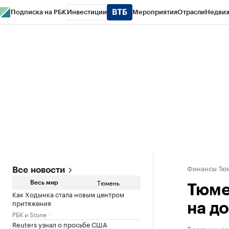
Подписка на РБК
Инвестиции
Мероприятия
Отрасли
Недви
РБК Life
Тренды
Визионеры
Национальные проекты
Город
Стиль
Кр
Конференции СПб
Спецпроекты
Проверка контрагентов
Политика
Финансы Тюм
Все новости
Тюмень
Весь мир
Тюме
Как Ходынка стала новым центром
притяжения
на д
РБК и Stone
Reuters узнал о просьбе США
Тюменцы зап