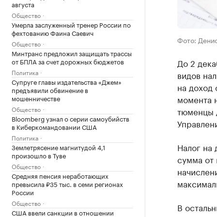
августа
Общество
Умерла заслуженный тренер России по
фехтованию Фаина Саевич
Фото: Дени
Общество
Минтранс предложил защищать трассы
от БПЛА за счет дорожных бюджетов
До 2 дека
Политика
видов нал
Супруге главы издательства «Джем»
на доход 
предъявили обвинение в
момента н
мошенничестве
Общество
тюменцы 
Bloomberg узнал о серии самоубийств
Управлен
в Киберкомандовании США
Политика
Налог на 
Землетрясение магнитудой 4,1
произошло в Туве
сумма от
Общество
начислен
Средняя пенсия неработающих
максималь
превысила ₽35 тыс. в семи регионах
России
Общество
В остальн
США ввели санкции в отношении