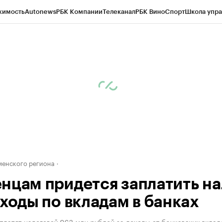
жимость
Autonews
РБК Компании
Телеканал
РБК Вино
Спорт
Школа упра
ипто
РБК Бизнес-среда
Дискуссионный клуб
Исследования
Кредитные 
Экономика
Бизнес
Технологии и медиа
Финансы
Рынок наличной валю
енского региона
нцам придется заплатить на
оходы по вкладам в банках
латят налоговой 963 млн рублей за доходы от банковских вклад