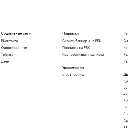
Социальные сети
Подписки
РБ
ВКонтакте
Скрыть баннеры на РБК
О 
Одноклассники
Подписка на РБК
Ко
Telegram
Корпоративная подписка
Ре
Дзен
Ра
Уведомления
RSS Новости
Др
Об
Ко
до
Хо
Ре
Зн
Са
РБ