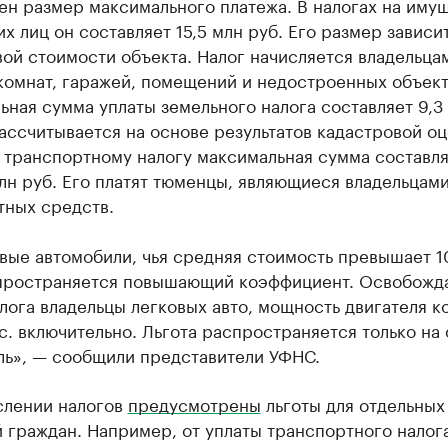
ен размер максимального платежа. В налогах на иму
х лиц он составляет 15,5 млн руб. Его размер зависит
ой стоимости объекта. Налог начисляется владельца
комнат, гаражей, помещений и недостроенных объект
ная сумма уплаты земельного налога составляет 9,3
ассчитывается на основе результатов кадастровой о
 транспортному налогу максимальная сумма составл
лн руб. Его платят тюменцы, являющиеся владельцам
тных средств.
вые автомобили, чья средняя стоимость превышает 1
спространяется повышающий коэффициент. Освобожд
лога владельцы легковых авто, мощность двигателя к
 с. включительно. Льгота распространяется только на
ль», — сообщили представители УФНС.
слении налогов
предусмотрены
льготы для отдельных
 граждан. Например, от уплаты транспортного налог