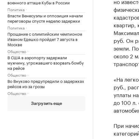
но извест
военного атташе Кубы в России
физически
Политика
Власти Венесуэлы и оппозиция начали
кадастров
переговоры спустя неделю задержки
квартир, 
Политика
Максималь
Прощание с олимпийским чемпионом
Иваном Едешко пройдет 7 августа в
руб. Он р
Москве
земли. По
Общество
около 2 м
В США в аэропорту задержали
мужчину, угрожавшего взорвать бомбу
транспор
на рейсе
Общество
«На легко
Во Внуково предупредили о задержках
руб., ра
рейсов из-за грозы
Общество
уплаты на
до 100 л.
Загрузить еще
автомоби
При начи
категорий