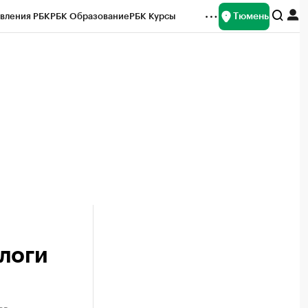
Тюмень
вления РБК
РБК Образование
РБК Курсы
рейтинги
Франшизы
Газета
Спецпроекты СПб
ты
логи
ов