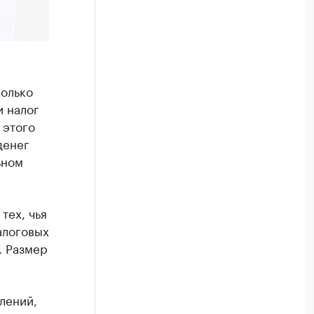
колько
и налог
 этого
денег
ьном
тех, чья
алоговых
. Размер
лений,