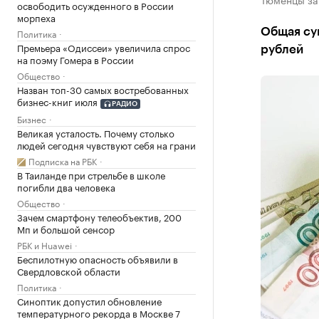
освободить осужденного в России
морпеха
Общая сум
Политика
Премьера «Одиссеи» увеличила спрос
рублей
на поэму Гомера в России
Общество
Назван топ-30 самых востребованных
бизнес-книг июля
РАДИО
Бизнес
Великая усталость. Почему столько
людей сегодня чувствуют себя на грани
Подписка на РБК
В Таиланде при стрельбе в школе
погибли два человека
Общество
Зачем смартфону телеобъектив, 200
Мп и большой сенсор
РБК и Huawei
Беспилотную опасность объявили в
Свердловской области
Политика
Синоптик допустил обновление
температурного рекорда в Москве 7