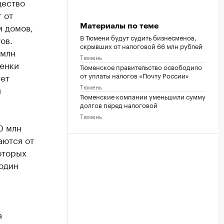
щество
 от
м домов,
Материалы по теме
В Тюмени будут судить бизнесменов,
ов.
скрывших от налоговой 66 млн рублей
 млн
Тюмень
ценки
Тюменское правительство освободило
от уплаты налогов «Почту России»
яет
Тюмень
и
Тюменские компании уменьшили сумму
долгов перед налоговой
Тюмень
0 млн
аются от
оторых
 один
а