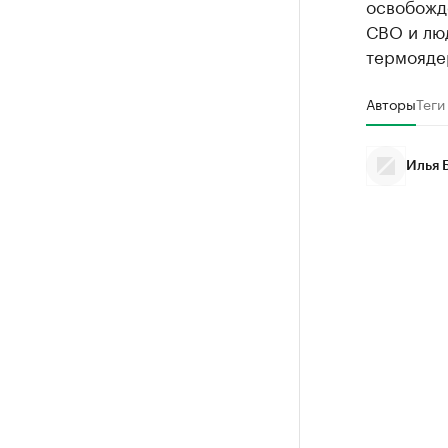
освобожд
СВО и лю
термояде
Авторы
Теги
Илья 