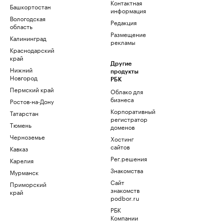
Контактная
Башкортостан
информация
Вологодская
Редакция
область
Размещение
Калининград
рекламы
Краснодарский
край
Другие
Нижний
продукты
Новгород
РБК
Пермский край
Облако для
бизнеса
Ростов-на-Дону
Корпоративный
Татарстан
регистратор
Тюмень
доменов
Черноземье
Хостинг
сайтов
Кавказ
Рег.решения
Карелия
Знакомства
Мурманск
Сайт
Приморский
знакомств
край
podbor.ru
РБК
Компании