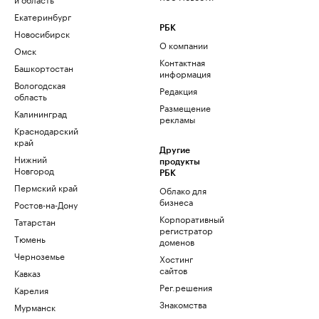
Екатеринбург
РБК
Новосибирск
О компании
Омск
Контактная
Башкортостан
информация
Вологодская
Редакция
область
Размещение
Калининград
рекламы
Краснодарский
край
Другие
Нижний
продукты
Новгород
РБК
Пермский край
Облако для
бизнеса
Ростов-на-Дону
Корпоративный
Татарстан
регистратор
Тюмень
доменов
Черноземье
Хостинг
сайтов
Кавказ
Рег.решения
Карелия
Знакомства
Мурманск