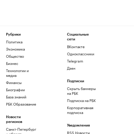
Рубрики
Социальные
сети
Политика
ВКонтакте
Экономика
Одноклассники
Общество
Telegram
Бизнес
Дзен
Технологии и
медиа
Финансы
Подписки
Скрыть баннеры
Биографии
на РБК
База знаний
Подписка на РБК
РБК Образование
Корпоративная
подписка
Новости
регионов
Уведомления
Санкт-Петербург
RSS Новости
и область