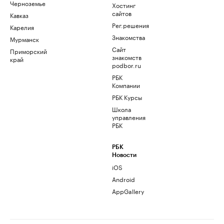
Черноземье
Хостинг
сайтов
Кавказ
Рег.решения
Карелия
Знакомства
Мурманск
Сайт
Приморский
знакомств
край
podbor.ru
РБК
Компании
РБК Курсы
Школа
управления
РБК
РБК
Новости
iOS
Android
AppGallery