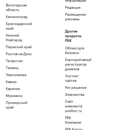
Вологодская
Редакция
область
Размещение
Калининград
рекламы
Краснодарский
край
Другие
Нижний
продукты
Новгород
РБК
Пермский край
Облако для
бизнеса
Ростов-на-Дону
Корпоративный
Татарстан
регистратор
Тюмень
доменов
Черноземье
Хостинг
сайтов
Кавказ
Рег.решения
Карелия
Знакомства
Мурманск
Сайт
Приморский
знакомств
край
podbor.ru
РБК
Компании
РБК Курсы