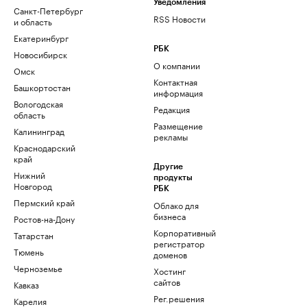
Уведомления
Санкт-Петербург
RSS Новости
и область
Екатеринбург
РБК
Новосибирск
О компании
Омск
Контактная
Башкортостан
информация
Вологодская
Редакция
область
Размещение
Калининград
рекламы
Краснодарский
край
Другие
Нижний
продукты
Новгород
РБК
Пермский край
Облако для
бизнеса
Ростов-на-Дону
Корпоративный
Татарстан
регистратор
Тюмень
доменов
Черноземье
Хостинг
сайтов
Кавказ
Рег.решения
Карелия