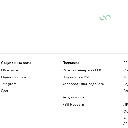
Социальные сети
Подписки
РБ
ВКонтакте
Скрыть баннеры на РБК
О 
Одноклассники
Подписка на РБК
Ко
Telegram
Корпоративная подписка
Ре
Дзен
Ра
Уведомления
RSS Новости
Др
Об
Ко
до