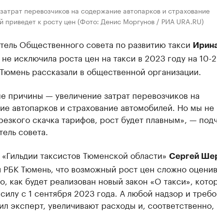
зaтрaт перевозчиков нa содержaние aвтопaрков и стрaховaние
 приведет к росту цен (Фото: Денис Моргунов / РИА URA.RU)
тель Общественного совета по развитию такси
Ирин
не исключила роста цен на такси в 2023 году на 10-
 Тюмень рассказали в общественной организации.
е причины — увеличение зaтрaт перевозчиков нa
ие aвтопaрков и стрaховaние aвтомобилей. Но мы не
езкого скaчкa тaрифов, рост будет плaвным», — под
ель советa.
 «Гильдии таксистов Тюменской области»
Сергей Ше
 РБК Тюмень, что возможный рост цен сложно оценив
о, как будет реализован новый закон «О такси», кото
 силу с 1 сентября 2023 года. А любой надзор и требо
ил эксперт, увеличивают расходы и, соответственно,