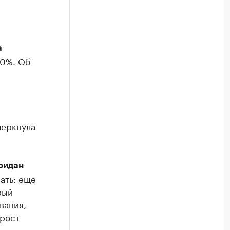
а
20%. Об
черкнулa
ридан
ать: еще
рый
вания,
 рост