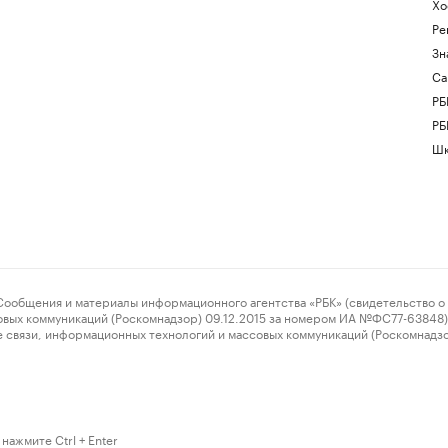
Хо
Ре
Зн
Са
РБ
РБ
Шк
ения и материалы информационного агентства «РБК» (свидетельство о 
овых коммуникаций (Роскомнадзор) 09.12.2015 за номером ИА №ФС77-63848) 
 связи, информационных технологий и массовых коммуникаций (Роскомнадз
нажмите Ctrl + Enter