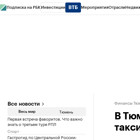
Подписка на РБК
Инвестиции
Мероприятия
Отрасли
Недви
РБК Life
Тренды
Визионеры
Национальные проекты
Город
Стиль
Кр
Конференции СПб
Спецпроекты
Проверка контрагентов
Политика
Финансы Тюм
Все новости
Тюмень
Весь мир
В Тю
Первая встреча фаворитов. Что важно
знать о третьем туре РПЛ
такс
Спорт
Гастрогид по Центральной России: