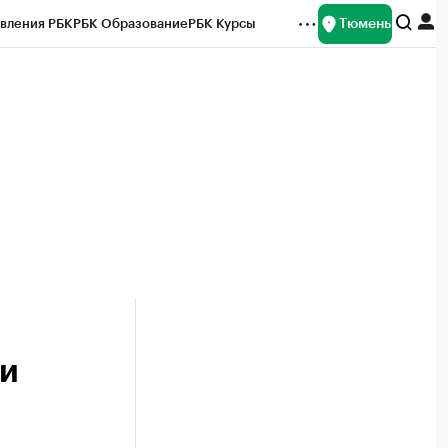
Тюмень
вления РБК
РБК Образование
РБК Курсы
рейтинги
Франшизы
Газета
Спецпроекты СПб
ты
ги