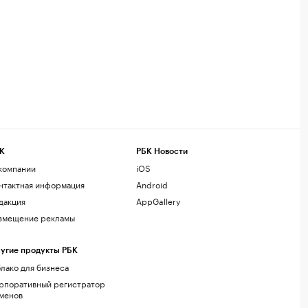
К
РБК Новости
компании
iOS
нтактная информация
Android
дакция
AppGallery
змещение рекламы
угие продукты РБК
лако для бизнеса
рпоративный регистратор
менов