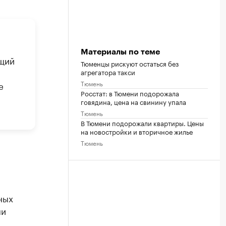
Материалы по теме
ющий
Тюменцы рискуют остаться без
агрегатора такси
Тюмень
е
Росстат: в Тюмени подорожала
говядина, цена на свинину упала
Тюмень
В Тюмени подорожали квартиры. Цены
на новостройки и вторичное жилье
Тюмень
ных
ми