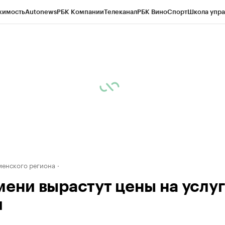
жимость
Autonews
РБК Компании
Телеканал
РБК Вино
Спорт
Школа упра
ипто
РБК Бизнес-среда
Дискуссионный клуб
Исследования
Кредитные 
Экономика
Бизнес
Технологии и медиа
Финансы
Рынок наличной валю
енского региона
мени вырастут цены на услу
и