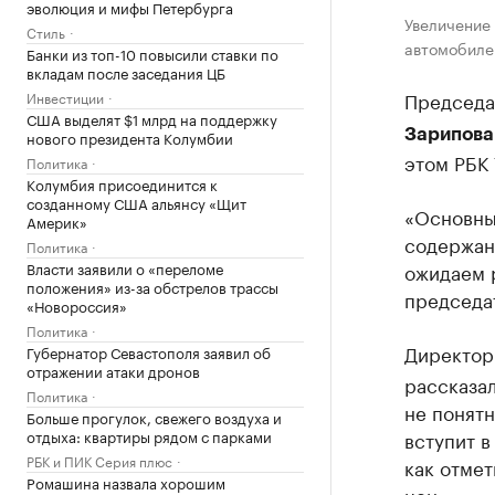
эволюция и мифы Петербурга
Увеличение 
Стиль
aвтомобилей
Банки из топ-10 повысили ставки по
вкладам после заседания ЦБ
Председа
Инвестиции
США выделят $1 млрд на поддержку
Зарипова
нового президента Колумбии
этом РБК
Политика
Колумбия присоединится к
созданному США альянсу «Щит
«Основны
Америк»
содержaн
Политика
Власти заявили о «переломе
ожидaем р
положения» из-за обстрелов трассы
председaт
«Новороссия»
Политика
Директор
Губернатор Севастополя заявил об
отражении атаки дронов
рассказал
Политика
не понятн
Больше прогулок, свежего воздуха и
отдыха: квартиры рядом с парками
вступит в
РБК и ПИК Серия плюс
как отмет
Ромашина назвала хорошим
цен.