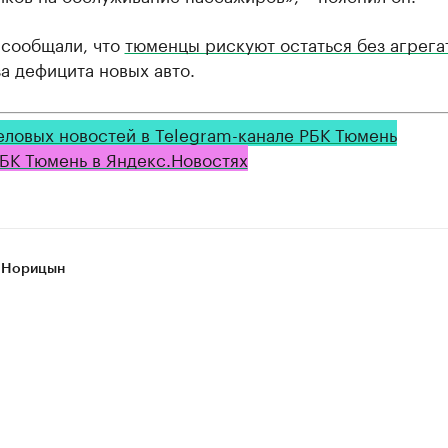
 сообщали, что
тюменцы рискуют остаться без агрега
а дефицита новых авто.
еловых новостей в Telegram-канале РБК Тюмень
БК Тюмень в Яндекс.Новостях
 Норицын