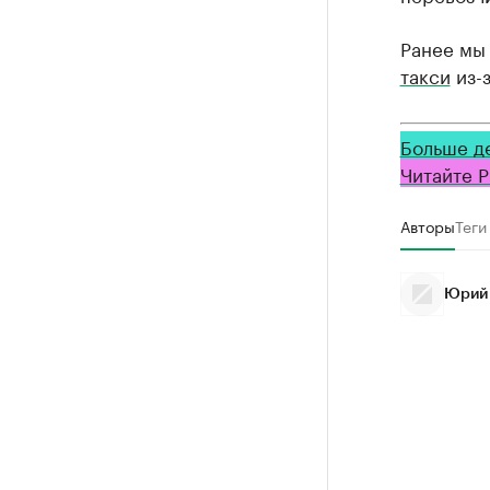
Ранее мы
такси
из-з
Больше д
Читайте Р
Авторы
Теги
Юрий