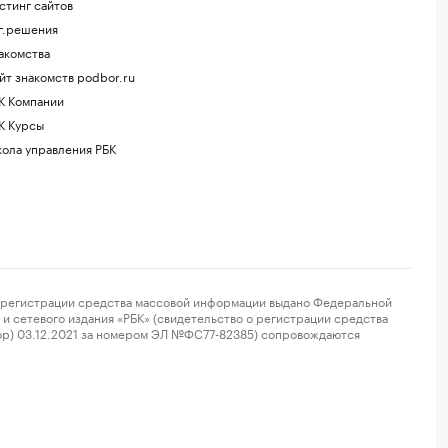
стинг сайтов
г.решения
акомства
йт знакомств podbor.ru
К Компании
К Курсы
ола управления РБК
регистрации средства массовой информации выдано Федеральной
и сетевого издания «РБК» (свидетельство о регистрации средства
ор) 03.12.2021 за номером ЭЛ №ФС77-82385) сопровождаются