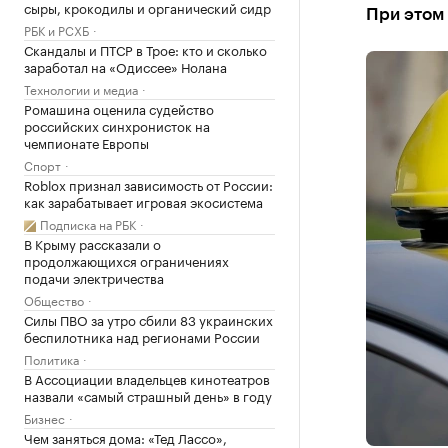
сыры, крокодилы и органический сидр
При этом 
РБК и РСХБ
Скандалы и ПТСР в Трое: кто и сколько
заработал на «Одиссее» Нолана
Технологии и медиа
Ромашина оценила судейство
российских синхронисток на
чемпионате Европы
Спорт
Roblox признал зависимость от России:
как зарабатывает игровая экосистема
Подписка на РБК
В Крыму рассказали о
продолжающихся ограничениях
подачи электричества
Общество
Силы ПВО за утро сбили 83 украинских
беспилотника над регионами России
Политика
В Ассоциации владельцев кинотеатров
назвали «самый страшный день» в году
Бизнес
Чем заняться дома: «Тед Лассо»,