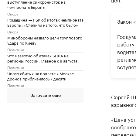
выступление синхронисток на
чемпионате Европы
Спорт
Ромашина — РБК об итогах чемпионата
Закон 
Европы: «Слепили из того, что было»
Спорт
Госдум
Минобороны назвало цели группового
удара по Киеву
работу
Политика
водите
Что известно об атаках БПЛА на
реглам
регионы России. Главное к 8 августа
вступят
Политика
Число сбитых на подлете к Москве
дронов приблизилось к десяти
Политика
Сергей Ше
Загрузить еще
взрывного
«Цена уст
соображе
перевозчи