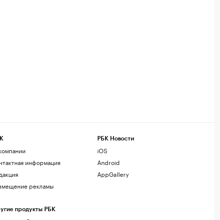
К
РБК Новости
компании
iOS
нтактная информация
Android
дакция
AppGallery
змещение рекламы
угие продукты РБК