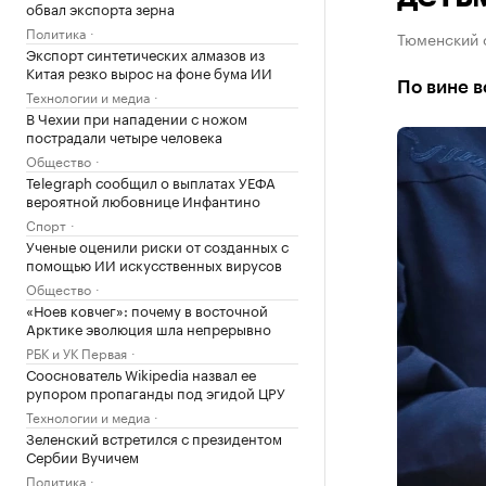
обвал экспорта зерна
Политика
Тюменский 
Экспорт синтетических алмазов из
Китая резко вырос на фоне бума ИИ
По вине в
Технологии и медиа
В Чехии при нападении с ножом
пострадали четыре человека
Общество
Telegraph сообщил о выплатах УЕФА
вероятной любовнице Инфантино
Спорт
Ученые оценили риски от созданных с
помощью ИИ искусственных вирусов
Общество
«Ноев ковчег»: почему в восточной
Арктике эволюция шла непрерывно
РБК и УК Первая
Сооснователь Wikipedia назвал ее
рупором пропаганды под эгидой ЦРУ
Технологии и медиа
Зеленский встретился с президентом
Сербии Вучичем
Политика