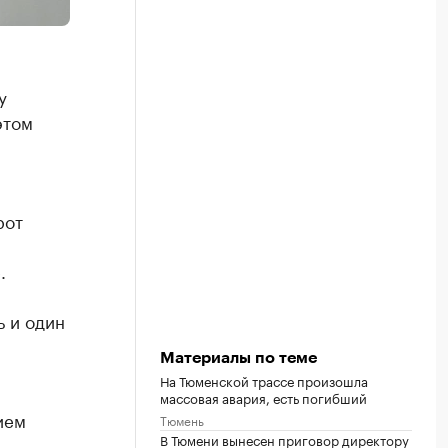
у
этом
рот
.
ь и один
Материалы по теме
На Тюменской трассе произошла
массовая авария, есть погибший
ием
Тюмень
В Тюмени вынесен приговор директору