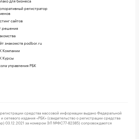
лако для бизнеса
рпоративный регистратор
менов
стинг сайтов
г.решения
акомства
йт знакомств podbor.ru
К Компании
К Курсы
ола управления РБК
регистрации средства массовой информации выдано Федеральной
и сетевого издания «РБК» (свидетельство о регистрации средства
ор) 03.12.2021 за номером ЭЛ №ФС77-82385) сопровождаются