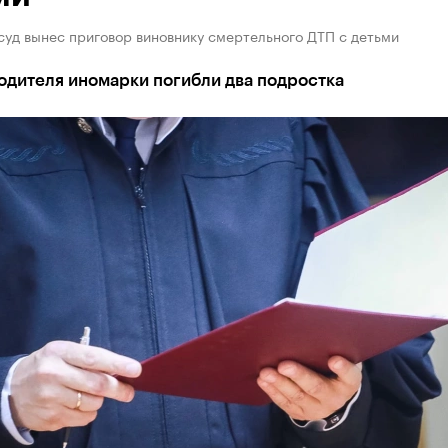
суд вынес приговор виновнику смертельного ДТП с детьми
одителя иномарки погибли два подростка