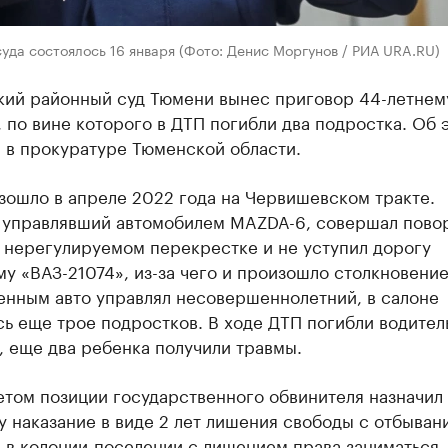
уда состоялось 16 января (Фото: Денис Моргунов / РИА URA.RU)
кий районный суд Тюмени вынес приговор 44-летнем
 по вине которого в ДТП погибли два подростка. Об 
 в прокуратуре Тюменской области.
зошло в апреле 2022 года на Червишевском тракте.
 управлявший автомобилем MAZDA-6, совершал пово
 нерегулируемом перекрестке и не уступил дорогу
у «ВАЗ-21074», из-за чего и произошло столкновение
енным авто управлял несовершеннолетний, в салоне
ь еще трое подростков. В ходе ДТП погибли водител
 еще два ребенка получили травмы.
етом позиции государственного обвинителя назначил
 наказание в виде 2 лет лишения свободы с отбыван
 в колонии-поселении с лишением права заниматься