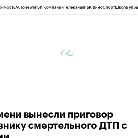
жимость
Autonews
РБК Компании
Телеканал
РБК Вино
Спорт
Школа упра
ипто
РБК Бизнес-среда
Дискуссионный клуб
Исследования
Кредитные 
Экономика
Бизнес
Технологии и медиа
Финансы
Рынок наличной валю
мени вынесли приговор
внику смертельного ДТП с
ми