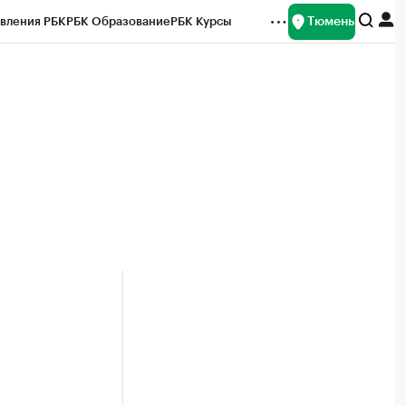
Тюмень
вления РБК
РБК Образование
РБК Курсы
рейтинги
Франшизы
Газета
Спецпроекты СПб
ты