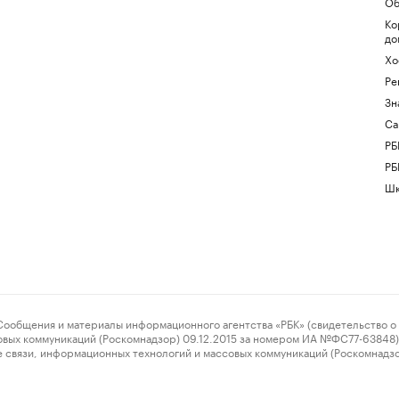
Об
Ко
до
Хо
Ре
Зн
Са
РБ
РБ
Шк
ения и материалы информационного агентства «РБК» (свидетельство о 
овых коммуникаций (Роскомнадзор) 09.12.2015 за номером ИА №ФС77-63848) 
 связи, информационных технологий и массовых коммуникаций (Роскомнадз