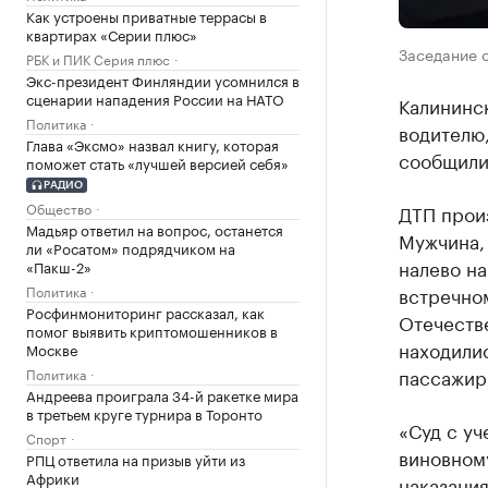
Как устроены приватные террасы в
квартирах «Серии плюс»
Заседание с
РБК и ПИК Серия плюс
Экс-президент Финляндии усомнился в
сценарии нападения России на НАТО
Калининс
Политика
водителю,
Глава «Эксмо» назвал книгу, которая
сообщили
поможет стать «лучшей версией себя»
РАДИО
Общество
ДТП прои
Мадьяр ответил на вопрос, останется
Мужчина,
ли «Росатом» подрядчиком на
налево на
«Пакш-2»
Политика
встречном
Росфинмониторинг рассказал, как
Отечеств
помог выявить криптомошенников в
находилис
Москве
пассажир,
Политика
Андреева проиграла 34-й ракетке мира
в третьем круге турнира в Торонто
«Суд с уч
Спорт
виновному
РПЦ ответила на призыв уйти из
Африки
наказания