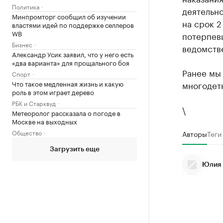
Политика
деятельн
Минпромторг сообщил об изучении
на срок 2
властями идей по поддержке селлеров
WB
потерпевш
Бизнес
ведомств
Александр Усик заявил, что у него есть
«два варианта» для прощального боя
Ранее мы 
Спорт
Что такое медленная жизнь и какую
многодет
роль в этом играет дерево
РБК и Старквуд
\
Метеоролог рассказала о погоде в
Москве на выходных
Общество
Авторы
Теги
Загрузить еще
Юлия 