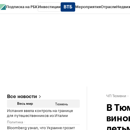
Подписка на РБК
Инвестиции
Мероприятия
Отрасли
Недви
РБК Life
Тренды
Визионеры
Национальные проекты
Город
Стиль
Кр
Конференции СПб
Спецпроекты
Проверка контрагентов
Политика
ЧП Тюмени
Все новости
Тюмень
Весь мир
В Тю
Испания ввела контроль на границе
для путешественников из Италии
вино
Политика
Bloomberg узнал, что Украине грозит
деть