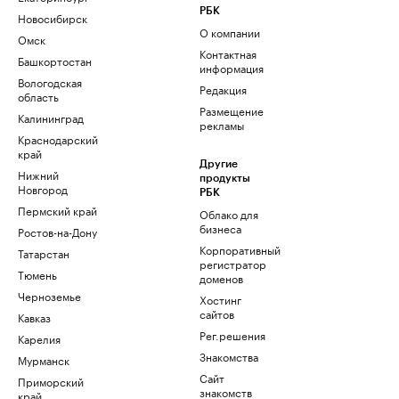
РБК
Новосибирск
О компании
Омск
Контактная
Башкортостан
информация
Вологодская
Редакция
область
Размещение
Калининград
рекламы
Краснодарский
край
Другие
Нижний
продукты
Новгород
РБК
Пермский край
Облако для
бизнеса
Ростов-на-Дону
Корпоративный
Татарстан
регистратор
Тюмень
доменов
Черноземье
Хостинг
сайтов
Кавказ
Рег.решения
Карелия
Знакомства
Мурманск
Сайт
Приморский
знакомств
край