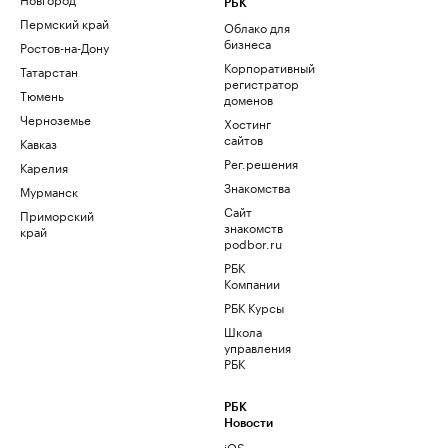
РБК
Пермский край
Облако для
бизнеса
Ростов-на-Дону
Корпоративный
Татарстан
регистратор
Тюмень
доменов
Черноземье
Хостинг
сайтов
Кавказ
Рег.решения
Карелия
Знакомства
Мурманск
Сайт
Приморский
знакомств
край
podbor.ru
РБК
Компании
РБК Курсы
Школа
управления
РБК
РБК
Новости
iOS