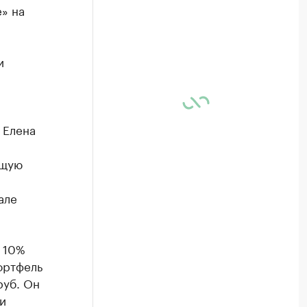
» на
и
 Елена
бщую
але
 10%
ортфель
руб. Он
и