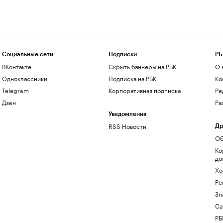
Социальные сети
Подписки
РБ
ВКонтакте
Скрыть баннеры на РБК
О 
Одноклассники
Подписка на РБК
Ко
Telegram
Корпоративная подписка
Ре
Дзен
Ра
Уведомления
RSS Новости
Др
Об
Ко
до
Хо
Ре
Зн
Са
РБ