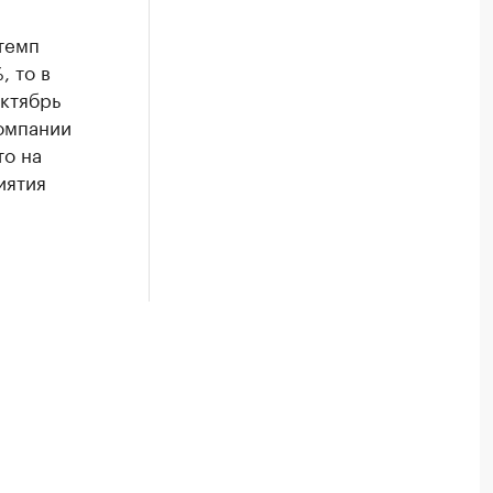
темп
, то в
октябрь
компании
то на
иятия