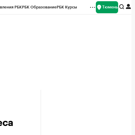
Тюмень
вления РБК
РБК Образование
РБК Курсы
рейтинги
Франшизы
Газета
Спецпроекты СПб
ты
еса