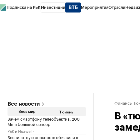
Подписка на РБК
Инвестиции
Мероприятия
Отрасли
Недви
РБК Life
Тренды
Визионеры
Национальные проекты
Город
Стиль
Кр
Конференции СПб
Спецпроекты
Проверка контрагентов
Политика
Финансы Тюм
Все новости
Тюмень
Весь мир
В «т
Зачем смартфону телеобъектив, 200
Мп и большой сенсор
заме
РБК и Huawei
Беспилотную опасность объявили в