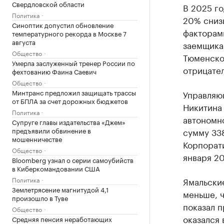
Свердловской области
В 2025 го
Политика
20% сниз
Синоптик допустил обновление
факторами
температурного рекорда в Москве 7
августа
заемщика
Общество
Тюменско
Умерла заслуженный тренер России по
отрицател
фехтованию Фаина Саевич
Общество
Минтранс предложил защищать трассы
Управляю
от БПЛА за счет дорожных бюджетов
Никитина
Политика
автономн
Супруге главы издательства «Джем»
предъявили обвинение в
сумму 338
мошенничестве
Корпорат
Общество
января 20
Bloomberg узнал о серии самоубийств
в Киберкомандовании США
Политика
Ямальские
Землетрясение магнитудой 4,1
меньше, 
произошло в Туве
показал п
Общество
оказался 
Средняя пенсия неработающих