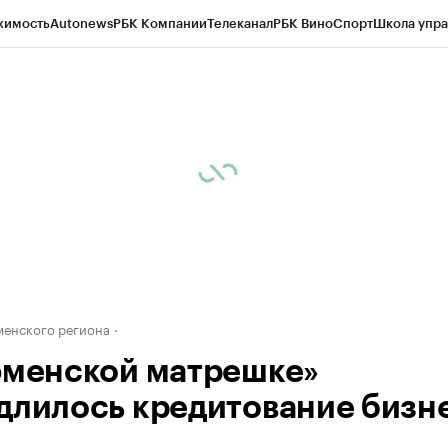
жимость
Autonews
РБК Компании
Телеканал
РБК Вино
Спорт
Школа упра
ипто
РБК Бизнес-среда
Дискуссионный клуб
Исследования
Кредитные 
Экономика
Бизнес
Технологии и медиа
Финансы
Рынок наличной валю
енского региона
юменской матрешке»
длилось кредитование бизн