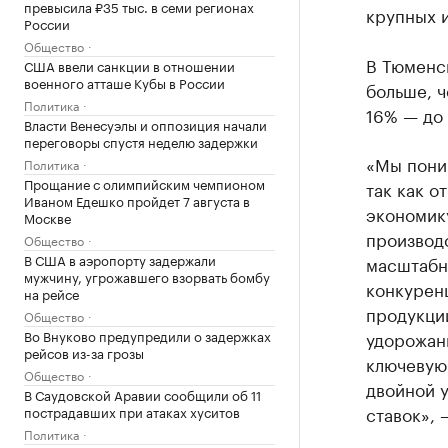
превысила ₽35 тыс. в семи регионах
крупных 
России
Общество
В Тюменск
США ввели санкции в отношении
военного атташе Кубы в России
больше, ч
Политика
16% — до 
Власти Венесуэлы и оппозиция начали
переговоры спустя неделю задержки
«Мы пони
Политика
Прощание с олимпийским чемпионом
так как о
Иваном Едешко пройдет 7 августа в
экономик
Москве
производ
Общество
В США в аэропорту задержали
масштабн
мужчину, угрожавшего взорвать бомбу
конкуренц
на рейсе
продукци
Общество
Во Внуково предупредили о задержках
удорожани
рейсов из-за грозы
ключевую 
Общество
двойной у
В Саудовской Аравии сообщили об 11
ставок», 
пострадавших при атаках хуситов
Политика