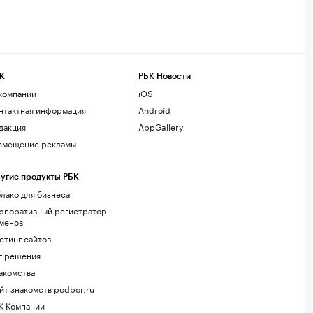
К
РБК Новости
компании
iOS
нтактная информация
Android
дакция
AppGallery
змещение рекламы
угие продукты РБК
лако для бизнеса
рпоративный регистратор
менов
стинг сайтов
г.решения
акомства
йт знакомств podbor.ru
К Компании