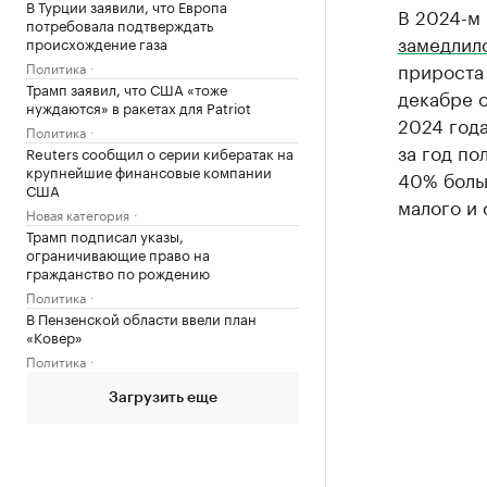
В Турции заявили, что Европа
В 2024-м
потребовала подтверждать
замедлил
происхождение газа
прироста 
Политика
Трамп заявил, что США «тоже
декабре о
нуждаются» в ракетах для Patriot
2024 года
Политика
за год по
Reuters сообщил о серии кибератак на
крупнейшие финансовые компании
40% больш
США
малого и 
Новая категория
Трамп подписал указы,
ограничивающие право на
гражданство по рождению
Политика
В Пензенской области ввели план
«Ковер»
Политика
Загрузить еще