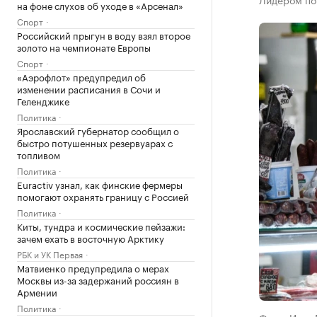
на фоне слухов об уходе в «Арсенал»
Спорт
Российский прыгун в воду взял второе
золото на чемпионате Европы
Спорт
«Аэрофлот» предупредил об
изменении расписания в Сочи и
Геленджике
Политика
Ярославский губернатор сообщил о
быстро потушенных резервуарах с
топливом
Политика
Euractiv узнал, как финские фермеры
помогают охранять границу с Россией
Политика
Киты, тундра и космические пейзажи:
зачем ехать в восточную Арктику
РБК и УК Первая
Матвиенко предупредила о мерах
Москвы из-за задержаний россиян в
Армении
Политика