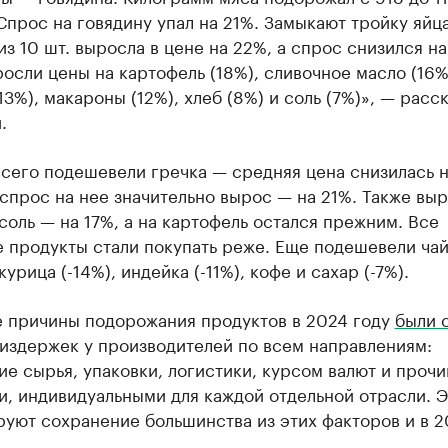
Спрос на говядину упал на 21%. Замыкают тройку яйца
из 10 шт. выросла в цене на 22%, а спрос снизился н
осли цены на картофель (18%), сливочное масло (16%
13%), макароны (12%), хлеб (8%) и соль (7%)», — расс
.
сего подешевели гречка — средняя цена снизилась н
спрос на нее значительно вырос — на 21%. Также вы
соль — на 17%, а на картофель остался прежним. Все
 продукты стали покупать реже. Еще подешевели чай 
курица (-14%), индейка (-11%), кофе и сахар (-7%).
 причины подорожания продуктов в 2024 году
были 
 издержек у производителей по всем направлениям:
е сырья, упаковки, логистики, курсом валют и проч
и, индивидуальными для каждой отдельной отрасли. 
уют сохранение большинства из этих факторов и в 