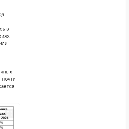
од
сь в
риях
или
й
ичных
 почти
сается