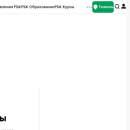
Тюмень
вления РБК
РБК Образование
РБК Курсы
рейтинги
Франшизы
Газета
Спецпроекты СПб
ты
ты
е масло