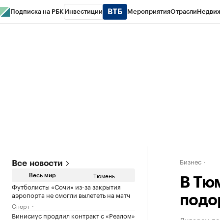
Подписка на РБК
Инвестиции
Мероприятия
Отрасли
Недви
РБК Life
Тренды
Визионеры
Национальные проекты
Город
Стиль
Кр
Конференции СПб
Спецпроекты
Проверка контрагентов
Политика
Бизнес
Все новости
Тюмень
Весь мир
В Тю
Футболисты «Сочи» из-за закрытия
аэропорта не смогли вылететь на матч
подо
Спорт
Винисиус продлил контракт с «Реалом»
Лидером по 