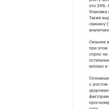
это 24%. 
Упаковка 
Также выр
свинину (
аналитики
Сильнее в
при этом 
спрос на 
остальные
молоко и 
Основные
с ростом
удорожани
факторам
прогнозир
году.