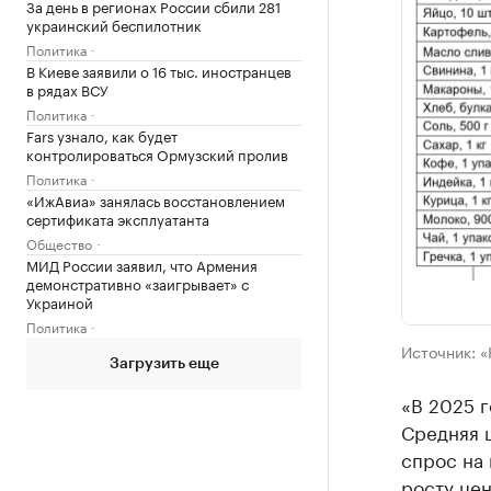
За день в регионах России сбили 281
украинский беспилотник
Политика
В Киеве заявили о 16 тыс. иностранцев
в рядах ВСУ
Политика
Fars узнало, как будет
контролироваться Ормузский пролив
Политика
«ИжАвиа» занялась восстановлением
сертификата эксплуатанта
Общество
МИД России заявил, что Армения
демонстративно «заигрывает» с
Украиной
Политика
Источник: «
Загрузить еще
«В 2025 г
Средняя ц
спрос на 
росту цен