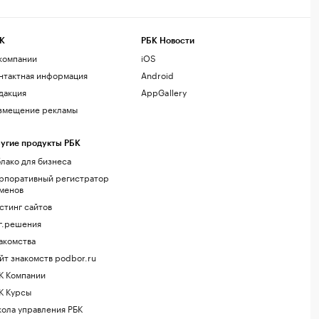
К
РБК Новости
компании
iOS
нтактная информация
Android
дакция
AppGallery
змещение рекламы
угие продукты РБК
лако для бизнеса
рпоративный регистратор
менов
стинг сайтов
г.решения
акомства
йт знакомств podbor.ru
К Компании
К Курсы
ола управления РБК