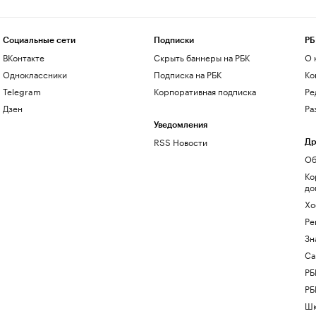
Социальные сети
Подписки
РБ
ВКонтакте
Скрыть баннеры на РБК
О 
Одноклассники
Подписка на РБК
Ко
Telegram
Корпоративная подписка
Ре
Дзен
Ра
Уведомления
RSS Новости
Др
Об
Ко
до
Хо
Ре
Зн
Са
РБ
РБ
Шк