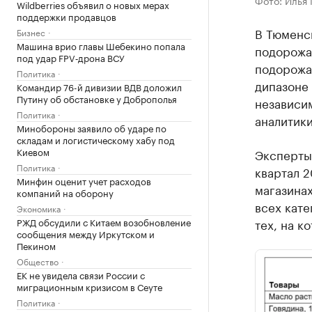
Фото: Илья
Wildberries объявил о новых мерах
поддержки продавцов
В Тюменс
Бизнес
Машина врио главы Шебекино попала
подорожал
под удар FPV‑дрона ВСУ
подорожал
Политика
дипазоне 
Командир 76-й дивизии ВДВ доложил
Путину об обстановке у Доброполья
независим
Политика
аналитики
Минобороны заявило об ударе по
складам и логистическому хабу под
Киевом
Эксперты
Политика
квартал 
Минфин оценит учет расходов
магазинах
компаний на оборону
всех кате
Экономика
РЖД обсудили с Китаем возобновление
тех, на к
сообщения между Иркутском и
Пекином
Общество
ЕК не увидела связи России с
миграционным кризисом в Сеуте
Политика