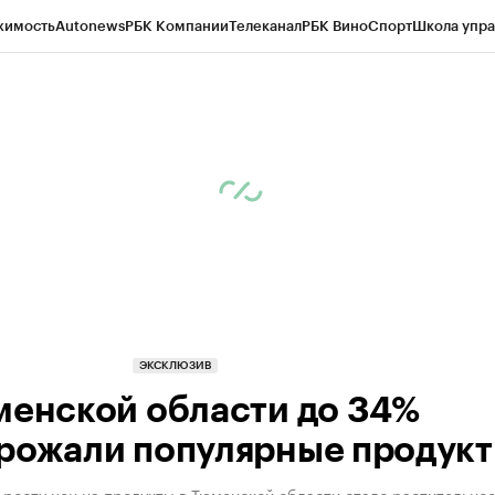
жимость
Autonews
РБК Компании
Телеканал
РБК Вино
Спорт
Школа упра
ипто
РБК Бизнес-среда
Дискуссионный клуб
Исследования
Кредитные 
Экономика
Бизнес
Технологии и медиа
Финансы
Рынок наличной валю
ЭКСКЛЮЗИВ
менской области до 34%
рожали популярные продук
росту цен на продукты в Тюменской области стало растительно