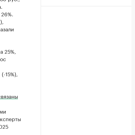
.
а 26%.
),
казали
а 25%,
рос
(-15%),
связаны
ими
Эксперты
2025