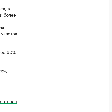
ев, а
ки более
ля
туалетов
олее 60%
ook
,
ресторан