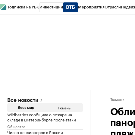
Подписка на РБК
Инвестиции
Мероприятия
Отрасли
Недви
РБК Life
Тренды
Визионеры
Национальные проекты
Город
Стиль
Кр
Конференции СПб
Спецпроекты
Проверка контрагентов
Политика
Тюмень
Все новости
Тюмень
Весь мир
Обли
Wildberries сообщила о пожаре на
складе в Екатеринбурге после атаки
пано
Общество
Число пенсионеров в России
пляж