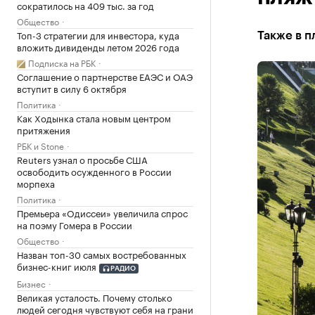
сократилось на 409 тыс. за год
Общество
Топ-3 стратегии для инвестора, куда
Также в п
вложить дивиденды летом 2026 года
Подписка на РБК
Соглашение о партнерстве ЕАЭС и ОАЭ
вступит в силу 6 октября
Политика
Как Ходынка стала новым центром
притяжения
РБК и Stone
Reuters узнал о просьбе США
освободить осужденного в России
морпеха
Политика
Премьера «Одиссеи» увеличила спрос
на поэму Гомера в России
Общество
Назван топ-30 самых востребованных
бизнес-книг июля
РАДИО
Бизнес
Великая усталость. Почему столько
людей сегодня чувствуют себя на грани