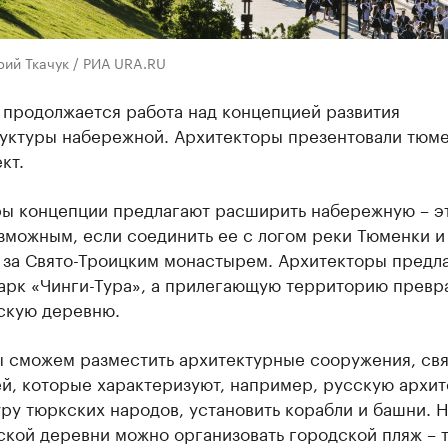
рий Ткачук / РИА URA.RU
 продолжается работа над концепцией развития
уктуры набережной. Архитекторы презентовали тюм
кт.
оры концепции предлагают расширить набережную – э
зможным, если соединить ее с логом реки Тюменки и
 за Свято-Троицким монастырем. Архитекторы предл
арк «Чинги-Тура», а прилегающую территорию превра
скую деревню.
ы сможем разместить архитектурные сооружения, св
й, которые характеризуют, например, русскую архит
ру тюркских народов, установить корабли и башни. 
кой деревни можно организовать городской пляж – т