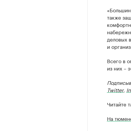
«Большин
также защ
комфортны
набережну
деловых в
и организ
Всего в о
из них – 
Подписыв
Twitter
,
I
Читайте т
На тюмен