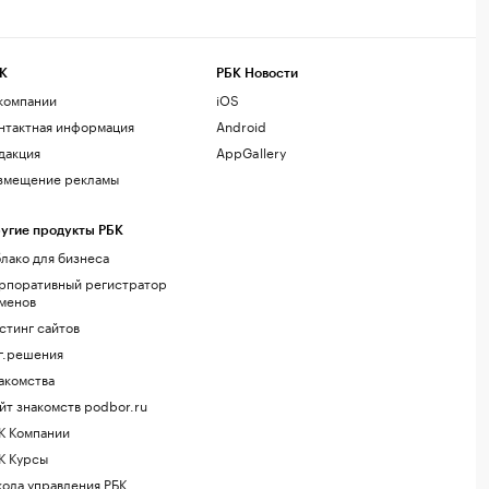
К
РБК Новости
компании
iOS
нтактная информация
Android
дакция
AppGallery
змещение рекламы
угие продукты РБК
лако для бизнеса
рпоративный регистратор
менов
стинг сайтов
г.решения
акомства
йт знакомств podbor.ru
К Компании
К Курсы
ола управления РБК