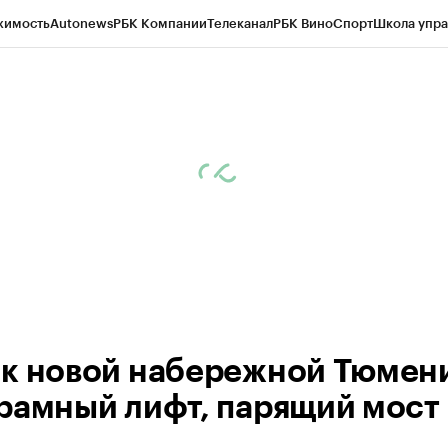
жимость
Autonews
РБК Компании
Телеканал
РБК Вино
Спорт
Школа упра
ипто
РБК Бизнес-среда
Дискуссионный клуб
Исследования
Кредитные 
Экономика
Бизнес
Технологии и медиа
Финансы
Рынок наличной валю
к новой набережной Тюмен
рамный лифт, парящий мост