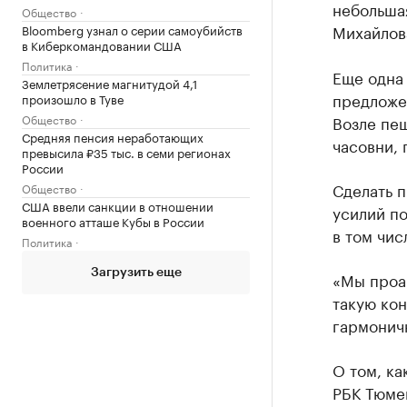
небольшая
Общество
Михайлов
Bloomberg узнал о серии самоубийств
в Киберкомандовании США
Политика
Еще одна 
Землетрясение магнитудой 4,1
предложен
произошло в Туве
Общество
Возле пе
Средняя пенсия неработающих
часовни, 
превысила ₽35 тыс. в семи регионах
России
Сделать 
Общество
США ввели санкции в отношении
усилий по
военного атташе Кубы в России
в том чис
Политика
Загрузить еще
«Мы проа
такую кон
гармоничн
О том, ка
РБК Тюмен