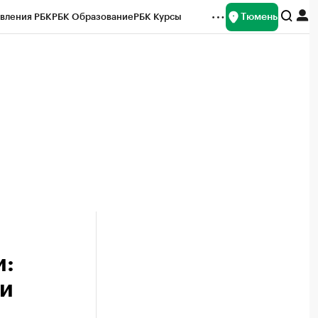
Тюмень
вления РБК
РБК Образование
РБК Курсы
рейтинги
Франшизы
Газета
Спецпроекты СПб
ты
и:
 и