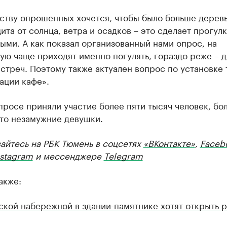
ству опрошенных хочется, чтобы было больше деревь
ита от солнца, ветра и осадков – это сделает прогул
ми. А как показал организованный нами опрос, на
ю чаще приходят именно погулять, гораздо реже – д
стреч. Поэтому также актуален вопрос по установке 
ации кафе».
просе приняли участие более пяти тысяч человек, б
это незамужние девушки.
айтесь на РБК Тюмень в соцсетях
«ВКонтакте»
,
Faceb
nstagram
и мессенджере
Telegram
акже:
ской набережной в здании-памятнике хотят открыть 