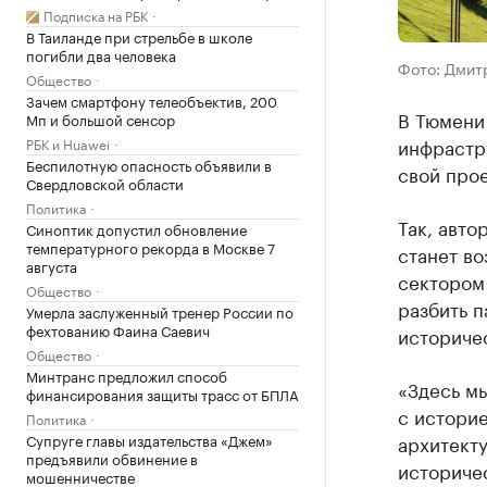
Подписка на РБК
В Таиланде при стрельбе в школе
погибли два человека
Фото: Дмит
Общество
Зачем смартфону телеобъектив, 200
В Тюмени
Мп и большой сенсор
инфрастр
РБК и Huawei
Беспилотную опасность объявили в
свой прое
Свердловской области
Политика
Так, авт
Синоптик допустил обновление
температурного рекорда в Москве 7
станет во
августа
сектором
Общество
разбить п
Умерла заслуженный тренер России по
фехтованию Фаина Саевич
историче
Общество
Минтранс предложил способ
«Здесь м
финансирования защиты трасс от БПЛА
с историе
Политика
Супруге главы издательства «Джем»
архитекту
предъявили обвинение в
историчес
мошенничестве