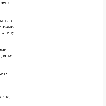
Елена
м, где
жаками.
по типу
ими
дняться
оить
жане,