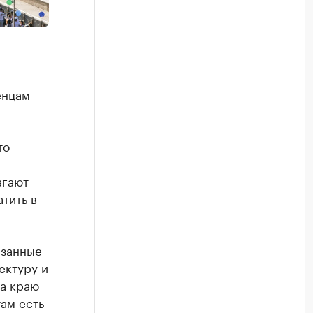
енцам
то
агают
тить в
язанные
ектуру и
На краю
ам есть